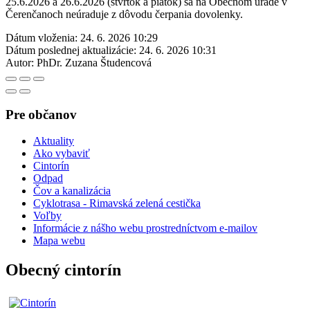
25.6.2026 a 26.6.2026 (štvrtok a piatok) sa na Obecnom úrade v
Čerenčanoch neúraduje z dôvodu čerpania dovolenky.
Dátum vloženia:
24. 6. 2026 10:29
Dátum poslednej aktualizácie:
24. 6. 2026 10:31
Autor:
PhDr. Zuzana Študencová
Pre občanov
Aktuality
Ako vybaviť
Cintorín
Odpad
Čov a kanalizácia
Cyklotrasa - Rimavská zelená cestička
Voľby
Informácie z nášho webu prostredníctvom e-mailov
Mapa webu
Obecný cintorín