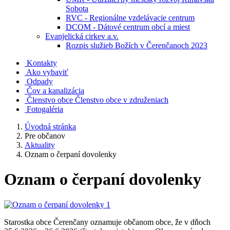
Sobota
RVC - Regionálne vzdelávacie centrum
DCOM - Dátové centrum obcí a miest
Evanjelická cirkev a.v.
Rozpis služieb Božích v Čerenčanoch 2023
Kontakty
Ako vybaviť
Odpady
Čov a kanalizácia
Členstvo obce
Členstvo obce v združeniach
Fotogaléria
Úvodná stránka
Pre občanov
Aktuality
Oznam o čerpaní dovolenky
Oznam o čerpaní dovolenky
Starostka obce Čerenčany oznamuje občanom obce, že v dňoch