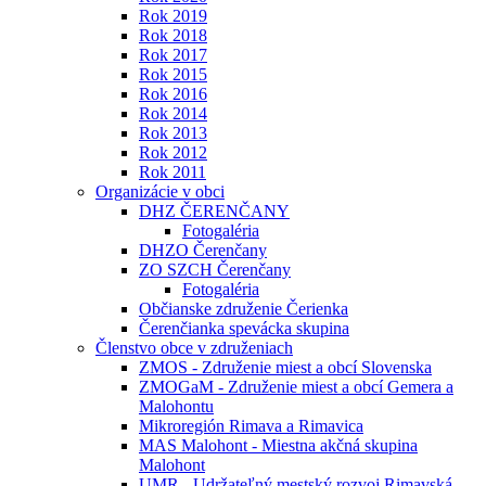
Rok 2019
Rok 2018
Rok 2017
Rok 2015
Rok 2016
Rok 2014
Rok 2013
Rok 2012
Rok 2011
Organizácie v obci
DHZ ČERENČANY
Fotogaléria
DHZO Čerenčany
ZO SZCH Čerenčany
Fotogaléria
Občianske združenie Čerienka
Čerenčianka spevácka skupina
Členstvo obce v združeniach
ZMOS - Združenie miest a obcí Slovenska
ZMOGaM - Združenie miest a obcí Gemera a
Malohontu
Mikroregión Rimava a Rimavica
MAS Malohont - Miestna akčná skupina
Malohont
UMR - Udržateľný mestský rozvoj Rimavská