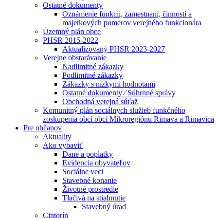
Ostatné dokumenty
Oznámenie funkcií, zamestnaní, činností a
majetkových pomerov verejného funkcionára
Územný plán obce
PHSR 2015-2022
Aktualizovaný PHSR 2023-2027
Verejne obstarávanie
Nadlimitné zákazky
Podlimitné zákazky
Zákazky s nízkymi hodnotami
Ostatné dokumenty ⁄ Súhrnné správy
Obchodná verejná súťaž
Komunitný plán sociálnych služieb funkčného
zoskupenia obcí obcí Mikroregiónu Rimava a Rimavica
Pre občanov
Aktuality
Ako vybaviť
Dane a poplatky
Evidencia obyvateľov
Sociálne veci
Stavebné konanie
Životné prostredie
Tlačivá na stiahnutie
Stavebný úrad
Cintorín