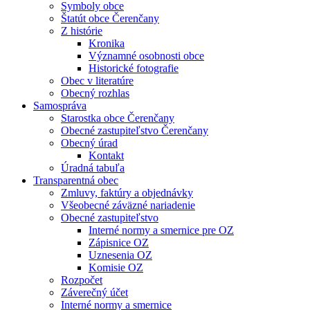
Symboly obce
Štatút obce Čerenčany
Z histórie
Kronika
Významné osobnosti obce
Historické fotografie
Obec v literatúre
Obecný rozhlas
Samospráva
Starostka obce Čerenčany
Obecné zastupiteľstvo Čerenčany
Obecný úrad
Kontakt
Úradná tabuľa
Transparentná obec
Zmluvy, faktúry a objednávky
Všeobecné záväzné nariadenie
Obecné zastupiteľstvo
Interné normy a smernice pre OZ
Zápisnice OZ
Uznesenia OZ
Komisie OZ
Rozpočet
Záverečný účet
Interné normy a smernice