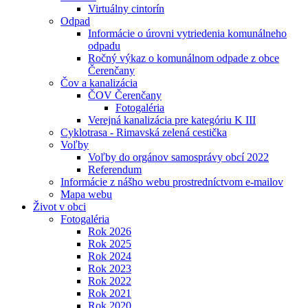
Virtuálny cintorín
Odpad
Informácie o úrovni vytriedenia komunálneho
odpadu
Ročný výkaz o komunálnom odpade z obce
Čerenčany
Čov a kanalizácia
ČOV Čerenčany
Fotogaléria
Verejná kanalizácia pre kategóriu K III
Cyklotrasa - Rimavská zelená cestička
Voľby
Voľby do orgánov samosprávy obcí 2022
Referendum
Informácie z nášho webu prostredníctvom e-mailov
Mapa webu
Život v obci
Fotogaléria
Rok 2026
Rok 2025
Rok 2024
Rok 2023
Rok 2022
Rok 2021
Rok 2020