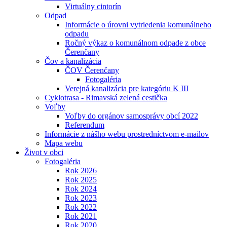
Virtuálny cintorín
Odpad
Informácie o úrovni vytriedenia komunálneho
odpadu
Ročný výkaz o komunálnom odpade z obce
Čerenčany
Čov a kanalizácia
ČOV Čerenčany
Fotogaléria
Verejná kanalizácia pre kategóriu K III
Cyklotrasa - Rimavská zelená cestička
Voľby
Voľby do orgánov samosprávy obcí 2022
Referendum
Informácie z nášho webu prostredníctvom e-mailov
Mapa webu
Život v obci
Fotogaléria
Rok 2026
Rok 2025
Rok 2024
Rok 2023
Rok 2022
Rok 2021
Rok 2020