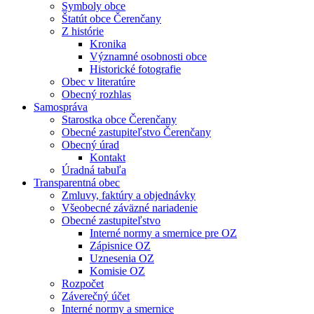
Symboly obce
Štatút obce Čerenčany
Z histórie
Kronika
Významné osobnosti obce
Historické fotografie
Obec v literatúre
Obecný rozhlas
Samospráva
Starostka obce Čerenčany
Obecné zastupiteľstvo Čerenčany
Obecný úrad
Kontakt
Úradná tabuľa
Transparentná obec
Zmluvy, faktúry a objednávky
Všeobecné záväzné nariadenie
Obecné zastupiteľstvo
Interné normy a smernice pre OZ
Zápisnice OZ
Uznesenia OZ
Komisie OZ
Rozpočet
Záverečný účet
Interné normy a smernice