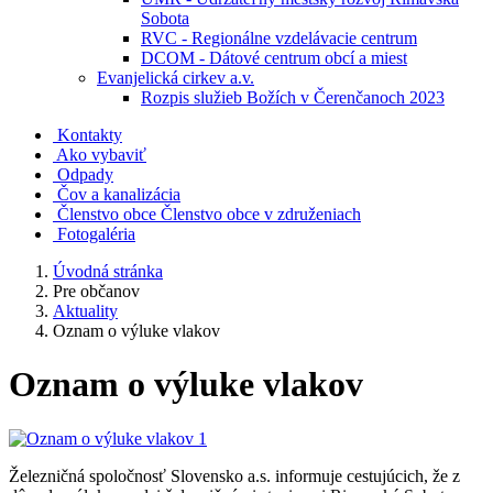
Sobota
RVC - Regionálne vzdelávacie centrum
DCOM - Dátové centrum obcí a miest
Evanjelická cirkev a.v.
Rozpis služieb Božích v Čerenčanoch 2023
Kontakty
Ako vybaviť
Odpady
Čov a kanalizácia
Členstvo obce
Členstvo obce v združeniach
Fotogaléria
Úvodná stránka
Pre občanov
Aktuality
Oznam o výluke vlakov
Oznam o výluke vlakov
Železničná spoločnosť Slovensko a.s. informuje cestujúcich, že z