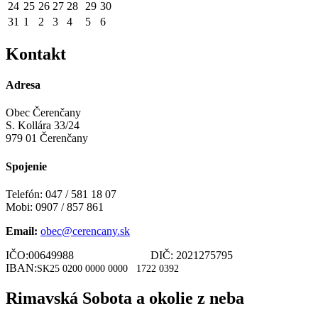
24
25
26
27
28
29
30
31
1
2
3
4
5
6
Kontakt
Adresa
Obec Čerenčany
S. Kollára 33/24
979 01 Čerenčany
Spojenie
Telefón: 047 / 581 18 07
Mobi: 0907 / 857 861
Email:
obec@cerencany.sk
IČO:00649988 DIČ: 2021275795
IBAN:
SK25 0200 0000 0000
1722 0392
Rimavská Sobota a okolie z neba