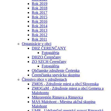
Rok 2019
Rok 2018
Rok 2017
Rok 2015
Rok 2016
Rok 2014
Rok 2013
Rok 2012
Rok 2011
Organizácie v obci
DHZ ČERENČANY
Fotogaléria
DHZO Čerenčany
ZO SZCH Čerenčany
Fotogaléria
Občianske združenie Čerienka
Čerenčianka spevácka skupina
Členstvo obce v združeniach
ZMOS - Združenie miest a obcí Slovenska
ZMOGaM - Združenie miest a obcí Gemera a
Malohontu
Mikroregión Rimava a Rimavica
MAS Malohont - Miestna akčná skupina
Malohont
UMR - Udržateľný mestský rozvoj Rimavská