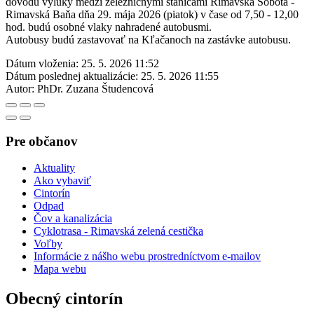
dôvodu výluky medzi železničnými stanicami Rimavská Sobota -
Rimavská Baňa dňa 29. mája 2026 (piatok) v čase od 7,50 - 12,00
hod. budú osobné vlaky nahradené autobusmi.
Autobusy budú zastavovať na Kľačanoch na zastávke autobusu.
Dátum vloženia:
25. 5. 2026 11:52
Dátum poslednej aktualizácie:
25. 5. 2026 11:55
Autor:
PhDr. Zuzana Študencová
Pre občanov
Aktuality
Ako vybaviť
Cintorín
Odpad
Čov a kanalizácia
Cyklotrasa - Rimavská zelená cestička
Voľby
Informácie z nášho webu prostredníctvom e-mailov
Mapa webu
Obecný cintorín