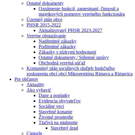
Ostatné dokumenty
Oznámenie funkcií, zamestnaní, činností a
majetkových pomerov verejného funkcionára
Územný plán obce
PHSR 2015-2022
Aktualizovaný PHSR 2023-2027
Verejne obstarávanie
Nadlimitné zákazky
Podlimitné zákazky
Zákazky s nízkymi hodnotami
Ostatné dokumenty ⁄ Súhrnné správy
Obchodná verejná súťaž
Komunitný plán sociálnych služieb funkčného
zoskupenia obcí obcí Mikroregiónu Rimava a Rimavica
Pre občanov
Aktuality
Ako vybaviť
Dane a poplatky
Evidencia obyvateľov
Sociálne veci
Stavebné konanie
Životné prostredie
Tlačivá na stiahnutie
Stavebný úrad
Cintorín