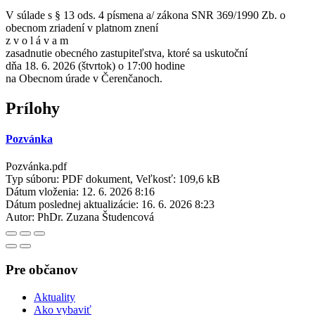
V súlade s § 13 ods. 4 písmena a/ zákona SNR 369/1990 Zb. o
obecnom zriadení v platnom znení
z v o l á v a m
zasadnutie obecného zastupiteľstva, ktoré sa uskutoční
dňa 18. 6. 2026 (štvrtok) o 17:00 hodine
na Obecnom úrade v Čerenčanoch.
Prílohy
Pozvánka
Pozvánka.pdf
Typ súboru: PDF dokument, Veľkosť: 109,6 kB
Dátum vloženia:
12. 6. 2026 8:16
Dátum poslednej aktualizácie:
16. 6. 2026 8:23
Autor:
PhDr. Zuzana Študencová
Pre občanov
Aktuality
Ako vybaviť