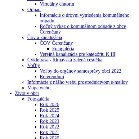
Virtuálny cintorín
Odpad
Informácie o úrovni vytriedenia komunálneho
odpadu
Ročný výkaz o komunálnom odpade z obce
Čerenčany
Čov a kanalizácia
ČOV Čerenčany
Fotogaléria
Verejná kanalizácia pre kategóriu K III
Cyklotrasa - Rimavská zelená cestička
Voľby
Voľby do orgánov samosprávy obcí 2022
Referendum
Informácie z nášho webu prostredníctvom e-mailov
Mapa webu
Život v obci
Fotogaléria
Rok 2026
Rok 2025
Rok 2024
Rok 2023
Rok 2022
Rok 2021
Rok 2020