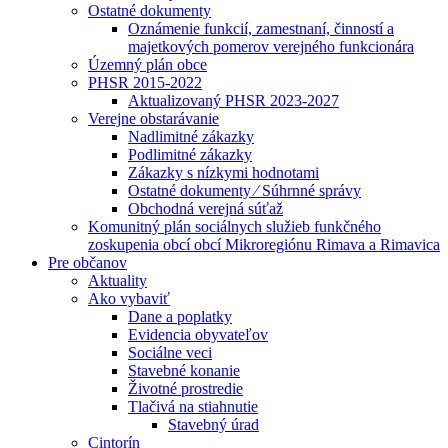
Ostatné dokumenty
Oznámenie funkcií, zamestnaní, činností a
majetkových pomerov verejného funkcionára
Územný plán obce
PHSR 2015-2022
Aktualizovaný PHSR 2023-2027
Verejne obstarávanie
Nadlimitné zákazky
Podlimitné zákazky
Zákazky s nízkymi hodnotami
Ostatné dokumenty ⁄ Súhrnné správy
Obchodná verejná súťaž
Komunitný plán sociálnych služieb funkčného
zoskupenia obcí obcí Mikroregiónu Rimava a Rimavica
Pre občanov
Aktuality
Ako vybaviť
Dane a poplatky
Evidencia obyvateľov
Sociálne veci
Stavebné konanie
Životné prostredie
Tlačivá na stiahnutie
Stavebný úrad
Cintorín