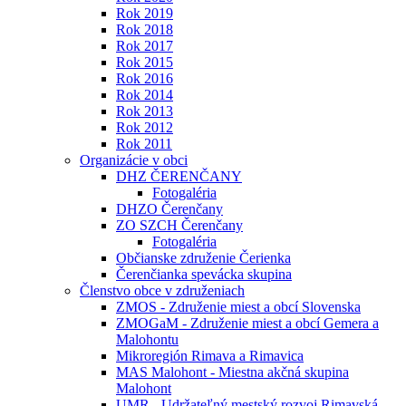
Rok 2019
Rok 2018
Rok 2017
Rok 2015
Rok 2016
Rok 2014
Rok 2013
Rok 2012
Rok 2011
Organizácie v obci
DHZ ČERENČANY
Fotogaléria
DHZO Čerenčany
ZO SZCH Čerenčany
Fotogaléria
Občianske združenie Čerienka
Čerenčianka spevácka skupina
Členstvo obce v združeniach
ZMOS - Združenie miest a obcí Slovenska
ZMOGaM - Združenie miest a obcí Gemera a
Malohontu
Mikroregión Rimava a Rimavica
MAS Malohont - Miestna akčná skupina
Malohont
UMR - Udržateľný mestský rozvoj Rimavská