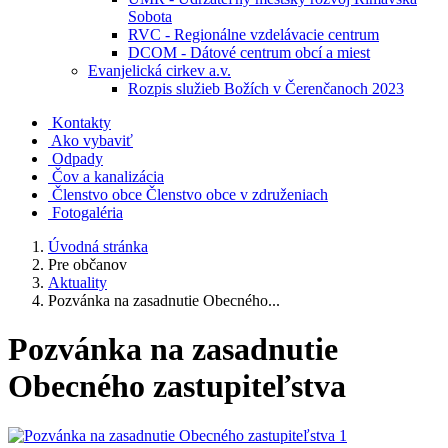
Sobota
RVC - Regionálne vzdelávacie centrum
DCOM - Dátové centrum obcí a miest
Evanjelická cirkev a.v.
Rozpis služieb Božích v Čerenčanoch 2023
Kontakty
Ako vybaviť
Odpady
Čov a kanalizácia
Členstvo obce
Členstvo obce v združeniach
Fotogaléria
Úvodná stránka
Pre občanov
Aktuality
Pozvánka na zasadnutie Obecného...
Pozvánka na zasadnutie
Obecného zastupiteľstva