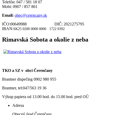
Telefón: 047 / 581 18 07
Mobi: 0907 / 857 861
Email:
obec@cerencany.sk
IČO:00649988 DIČ: 2021275795
IBAN:
SK25 0200 0000 0000
1722 0392
Rimavská Sobota a okolie z neba
TKO a SZ v obci Čerenčany
Brantner dispečing 0902 980 955
Brantner, tel:047/563 19 36
Výkup papiera od 13.00 hod. do 15.00 hod. pred OÚ
Adresa
Obecný úrad Čerenčany