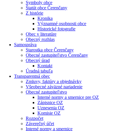
Symboly obce
Štatút obce Čerenčany
Z histórie
Kronika
Významné osobnosti obce
Historické fotografie
Obec v literatúre
Obecný rozhlas
Samospráva
Starostka obce Čerenčany
Obecné zastupiteľstvo Čerenčany
Obecný úrad
Kontakt
Úradná tabuľa
Transparentná obec
Zmluvy, faktúry a objednávky
Všeobecné záväzné nariadenie
Obecné zastupiteľstvo
Interné normy a smernice pre OZ
Zápisnice OZ
Uznesenia OZ
Komisie OZ
Rozpočet
Záverečný účet
Interné normy a smernice