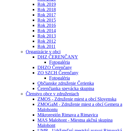
Rok 2019
Rok 2018
Rok 2017
Rok 2015
Rok 2016
Rok 2014
Rok 2013
Rok 2012
Rok 2011
Organizácie v obci
DHZ ČERENČANY
Fotogaléria
DHZO Čerenčany
ZO SZCH Čerenčany
Fotogaléria
Občianske združenie Čerienka
Čerenčianka spevácka skupina
Členstvo obce v združeniach
ZMOS - Združenie miest a obcí Slovenska
ZMOGaM - Združenie miest a obcí Gemera a
Malohontu
Mikroregión Rimava a Rimavica
MAS Malohont - Miestna akčná skupina
Malohont
UMR - Udržateľný mestský rozvoj Rimavská