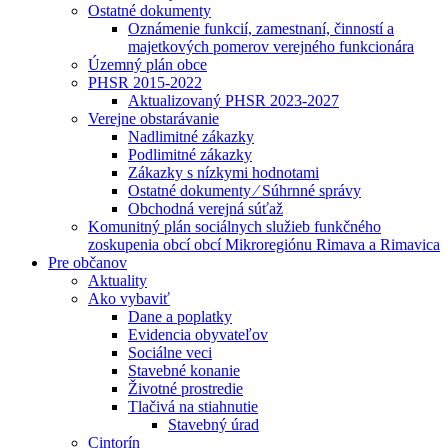
Ostatné dokumenty
Oznámenie funkcií, zamestnaní, činností a
majetkových pomerov verejného funkcionára
Územný plán obce
PHSR 2015-2022
Aktualizovaný PHSR 2023-2027
Verejne obstarávanie
Nadlimitné zákazky
Podlimitné zákazky
Zákazky s nízkymi hodnotami
Ostatné dokumenty ⁄ Súhrnné správy
Obchodná verejná súťaž
Komunitný plán sociálnych služieb funkčného
zoskupenia obcí obcí Mikroregiónu Rimava a Rimavica
Pre občanov
Aktuality
Ako vybaviť
Dane a poplatky
Evidencia obyvateľov
Sociálne veci
Stavebné konanie
Životné prostredie
Tlačivá na stiahnutie
Stavebný úrad
Cintorín