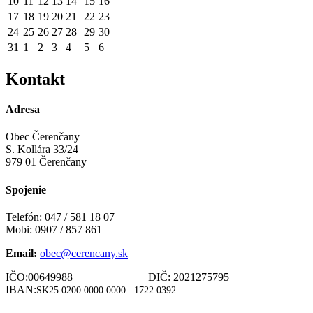
10
11
12
13
14
15
16
17
18
19
20
21
22
23
24
25
26
27
28
29
30
31
1
2
3
4
5
6
Kontakt
Adresa
Obec Čerenčany
S. Kollára 33/24
979 01 Čerenčany
Spojenie
Telefón: 047 / 581 18 07
Mobi: 0907 / 857 861
Email:
obec@cerencany.sk
IČO:00649988 DIČ: 2021275795
IBAN:
SK25 0200 0000 0000
1722 0392