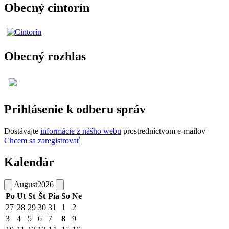
Obecný cintorín
Obecný rozhlas
Prihlásenie k odberu správ
Dostávajte
informácie z nášho webu
prostredníctvom e-mailov
Chcem sa zaregistrovať
Kalendár
August
2026
Po
Ut
St
Št
Pia
So
Ne
27
28
29
30
31
1
2
3
4
5
6
7
8
9