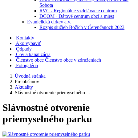
Sobota
RVC - Regionálne vzdelávacie centrum
DCOM - Dátové centrum obcí a miest
Evanjelická cirkev a.v.
Rozpis služieb Božích v Čerenčanoch 2023
Kontakty
Ako vybaviť
Odpady
Čov a kanalizácia
Členstvo obce
Členstvo obce v združeniach
Fotogaléria
Úvodná stránka
Pre občanov
Aktuality
Slávnostné otvorenie priemyselného ...
Slávnostné otvorenie
priemyselného parku