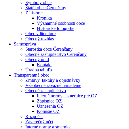
Symboly obce
Štatút obce Čerenčany
Z histórie
Kronika
Významné osobnosti obce
Historické fotografie
Obec v literatúre
Obecný rozhlas
Samospráva
Starostka obce Čerenčany
Obecné zastupiteľstvo Čerenčany
Obecný úrad
Kontakt
Úradná tabuľa
Transparentná obec
Zmluvy, faktúry a objednávky
Všeobecné záväzné nariadenie
Obecné zastupiteľstvo
Interné normy a smernice pre OZ
Zápisnice OZ
Uznesenia OZ
Komisie OZ
Rozpočet
Záverečný účet
Interné normy a smernice