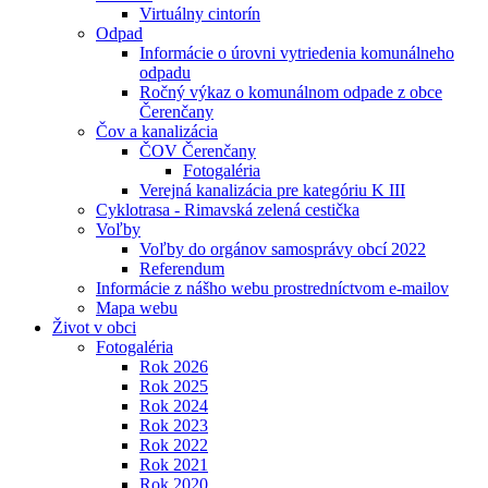
Virtuálny cintorín
Odpad
Informácie o úrovni vytriedenia komunálneho
odpadu
Ročný výkaz o komunálnom odpade z obce
Čerenčany
Čov a kanalizácia
ČOV Čerenčany
Fotogaléria
Verejná kanalizácia pre kategóriu K III
Cyklotrasa - Rimavská zelená cestička
Voľby
Voľby do orgánov samosprávy obcí 2022
Referendum
Informácie z nášho webu prostredníctvom e-mailov
Mapa webu
Život v obci
Fotogaléria
Rok 2026
Rok 2025
Rok 2024
Rok 2023
Rok 2022
Rok 2021
Rok 2020