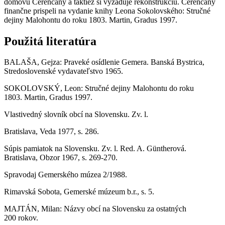
domovu Čerenčany a taktiež si vyžaduje rekonštrukciu. Čerenčany
finančne prispeli na vydanie knihy Leona Sokolovského: Stručné
dejiny Malohontu do roku 1803. Martin, Gradus 1997.
Použitá literatúra
BALAŠA, Gejza: Praveké osídlenie Gemera. Banská Bystrica,
Stredoslovenské vydavateľstvo 1965.
SOKOLOVSKÝ, Leon: Stručné dejiny Malohontu do roku
1803. Martin, Gradus 1997.
Vlastivedný slovník obcí na Slovensku. Zv. l.
Bratislava, Veda 1977, s. 286.
Súpis pamiatok na Slovensku. Zv. l. Red. A. Güntherová.
Bratislava, Obzor 1967, s. 269-270.
Spravodaj Gemerského múzea 2/1988.
Rimavská Sobota, Gemerské múzeum b.r., s. 5.
MAJTÁN, Milan: Názvy obcí na Slovensku za ostatných
200 rokov.