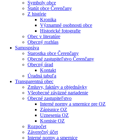
Symboly obce
Štatút obce Čerenčany
Z histórie
Kronika
Významné osobnosti obce
Historické fotografie
Obec v literatúre
Obecný rozhlas
Samospráva
Starostka obce Čerenčany
Obecné zastupiteľstvo Čerenčany
Obecný úrad
Kontakt
Úradná tabuľa
Transparentná obec
Zmluvy, faktúry a objednávky
Všeobecné záväzné nariadenie
Obecné zastupiteľstvo
Interné normy a smernice pre OZ
Zápisnice OZ
Uznesenia OZ
Komisie OZ
Rozpočet
Záverečný účet
Interné normy a smernice