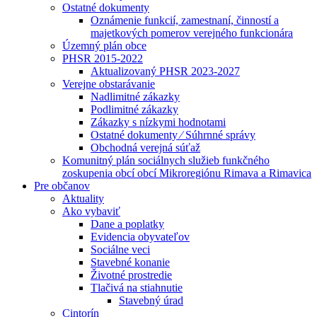
Ostatné dokumenty
Oznámenie funkcií, zamestnaní, činností a
majetkových pomerov verejného funkcionára
Územný plán obce
PHSR 2015-2022
Aktualizovaný PHSR 2023-2027
Verejne obstarávanie
Nadlimitné zákazky
Podlimitné zákazky
Zákazky s nízkymi hodnotami
Ostatné dokumenty ⁄ Súhrnné správy
Obchodná verejná súťaž
Komunitný plán sociálnych služieb funkčného
zoskupenia obcí obcí Mikroregiónu Rimava a Rimavica
Pre občanov
Aktuality
Ako vybaviť
Dane a poplatky
Evidencia obyvateľov
Sociálne veci
Stavebné konanie
Životné prostredie
Tlačivá na stiahnutie
Stavebný úrad
Cintorín