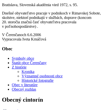
Bratislava, Slovenská akadémia vied 1972, s. 95.
Dnešné obyvateľstvo pracuje v podnikoch v Rimavskej Sobote,
skolstve, niektorí podnikajú v službách, doprave (koncom
20. storočia značná časť obyvateľstva pracovala
v poľnohospodárstve) .
V Čerenčanoch 6.6.2006
Vypracovala Iveta Krnáčová
Obec
Symboly obce
Štatút obce Čerenčany
Z histórie
Kronika
Významné osobnosti obce
Historické fotografie
Obec v literatúre
Obecný rozhlas
Obecný cintorín