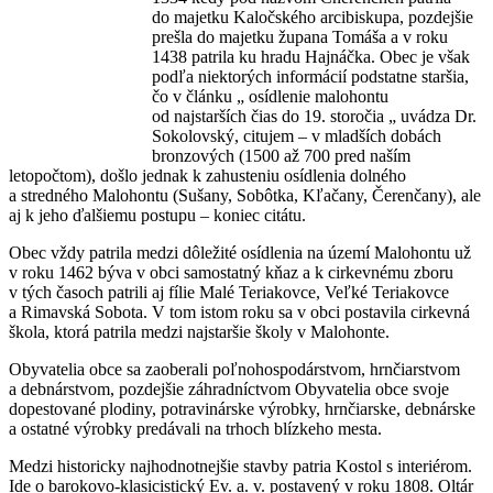
do majetku Kaločského arcibiskupa, pozdejšie
prešla do majetku župana Tomáša a v roku
1438 patrila ku hradu Hajnáčka. Obec je však
podľa niektorých informácií podstatne staršia,
čo v článku „ osídlenie malohontu
od najstarších čias do 19. storočia „ uvádza Dr.
Sokolovský, citujem – v mladších dobách
bronzových (1500 až 700 pred naším
letopočtom), došlo jednak k zahusteniu osídlenia dolného
a stredného Malohontu (Sušany, Sobôtka, Kľačany, Čerenčany), ale
aj k jeho ďalšiemu postupu – koniec citátu.
Obec vždy patrila medzi dôležité osídlenia na území Malohontu už
v roku 1462 býva v obci samostatný kňaz a k cirkevnému zboru
v tých časoch patrili aj fílie Malé Teriakovce, Veľké Teriakovce
a Rimavská Sobota. V tom istom roku sa v obci postavila cirkevná
škola, ktorá patrila medzi najstaršie školy v Malohonte.
Obyvatelia obce sa zaoberali poľnohospodárstvom, hrnčiarstvom
a debnárstvom, pozdejšie záhradníctvom Obyvatelia obce svoje
dopestované plodiny, potravinárske výrobky, hrnčiarske, debnárske
a ostatné výrobky predávali na trhoch blízkeho mesta.
Medzi historicky najhodnotnejšie stavby patria Kostol s interiérom.
Ide o barokovo-klasicistický Ev. a. v. postavený v roku 1808. Oltár