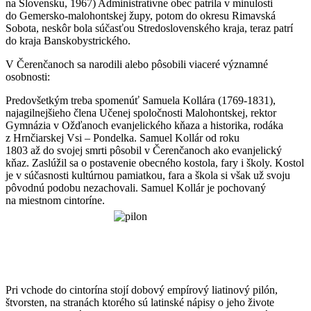
na Slovensku, 1967) Administratívne obec patrila v minulosti
do Gemersko-malohontskej župy, potom do okresu Rimavská
Sobota, neskôr bola súčasťou Stredoslovenského kraja, teraz patrí
do kraja Banskobystrického.
V Čerenčanoch sa narodili alebo pôsobili viaceré významné
osobnosti:
Predovšetkým treba spomenúť Samuela Kollára (1769-1831),
najagilnejšieho člena Učenej spoločnosti Malohontskej, rektor
Gymnázia v Ožďanoch evanjelického kňaza a historika, rodáka
z Hrnčiarskej Vsi – Pondelka. Samuel Kollár od roku
1803 až do svojej smrti pôsobil v Čerenčanoch ako evanjelický
kňaz. Zaslúžil sa o postavenie obecného kostola, fary i školy. Kostol
je v súčasnosti kultúrnou pamiatkou, fara a škola si však už svoju
pôvodnú podobu nezachovali. Samuel Kollár je pochovaný
na miestnom cintoríne.
Pri vchode do cintorína stojí dobový empírový liatinový pilón,
štvorsten, na stranách ktorého sú latinské nápisy o jeho živote