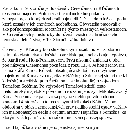
Začiatkom 19. storočia je doložená v Čerenčanoch i Kľačanoch
existencia majerov. Boli to vlastné roľnícke hospodárstva
zemepánov, do ktorých zaberali najmä dlhší čas ladom ležiacu pôdu,
ktorá zostala v ich chotároch neobrábaná. Obyvatelia pracovali aj
ako poľnohospodárski robotníci na týchto miestnych veľkostatkoch.
V Čerenčanoch je historicky doložená i existencia hrnčiarskeho
remesla a debnárstva, v 19. Storočí i záhradníctva.
Čerenčany i Kľačany boli služobníckymi osadami. V 13. storočí
patrili do vlastníctva kaločského arcibiskupa, hoci existuje hypotéza,
že patrili rodu Hont-Poznanovcov. Prvá písomná zmienka o obci
pod názvom Cherenchen pochádza z roku 1334. Je ňou zachovaná
listina kráľa Karola Róberta obsahujúca skutočnosti o výmene
majetkov pri Rimave za majetky v Báčskej a Sriemskej stolici medzi
kaločským arcibiskupom Štefanom a sedmohradkým vojvodom
Tomášom Sečénim. Po vojvodovi Tomášovi zdedil tento
malohontský majetok v pôvodnom rozsahu jeho syn Mikuláš, zvaný
Kóňa. Sečéniovské panstvo sa prvý raz delilo pravdepodobne
koncom 14. storočia, a to medzi synmi Mikuláša Kóňu. V tom
období sa v oblasti zemepanských práv nadlho spojili osudy väčšiny
ich malohontských dedín s osudmi hradov Hajnáčka a Šomoška, ku
ktorým začali patriť v rámci súkromnej zemepanskej správy.
Hrad Hajnáčka a v rámci jeho panstva aj medzi inými