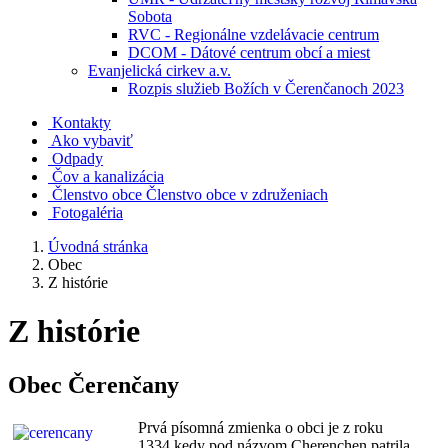
Sobota
RVC - Regionálne vzdelávacie centrum
DCOM - Dátové centrum obcí a miest
Evanjelická cirkev a.v.
Rozpis služieb Božích v Čerenčanoch 2023
Kontakty
Ako vybaviť
Odpady
Čov a kanalizácia
Členstvo obce
Členstvo obce v združeniach
Fotogaléria
Úvodná stránka
Obec
Z histórie
Z histórie
Obec Čerenčany
Prvá písom
ná zmienka o obci je z roku
1334 kedy pod názvom Cherenchen patrila