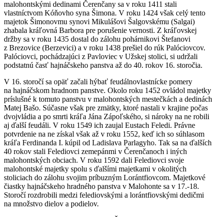
malohontskými dedinami Čerenčany sa v roku 1411 stali
vlastníctvom Kóňovho syna Šimona. V roku 1424 však celý tento
majetok Šimonovmu synovi Mikulášovi Šalgovskému (Salgai)
zhabala kráľovná Barbora pre porušenie vernosti. Z kráľovskej
držby sa v roku 1435 dostal do zálohu pohárnikovi Štefanovi
z Brezovice (Berzevici) a v roku 1438 prešiel do rúk Palóciovcov.
Palóciovci, pochádzajúci z Pavloviec v Užskej stolici, si udržali
podstatnú časť hajnáčskeho panstva až do 40. rokov 16. storočia.
V 16. storočí sa opäť začali hýbať feudálnovlastnícke pomery
na hajnáčskom hradnom panstve. Okolo roku 1452 ovládol majetky
príslušné k tomuto panstvu v malohontských mestečkách a dedinách
Matej Bašo. Súčasne však pre zmätky, ktoré nastali v krajine počas
dvojvládia a po smrti kráľa Jána Zápoľského, si nároky na ne robili
aj ďalší feudáli. V roku 1549 ich zaujal Eustach Feledi. Právne
potvrdenie na ne získal však až v roku 1552, keď ich so súhlasom
kráľa Ferdinanda I. kúpil od Ladislava Parlagyho. Tak sa na ďalších
40 rokov stali Felediovci zemepánmi v Čerenčanoch i iných
malohontských obciach. V roku 1592 dali Felediovci svoje
malohontské majetky spolu s ďalšími majetkami v okolitých
stoliciach do zálohu svojim príbuzným Lorántfiovcom. Majetkové
čiastky hajnáčskeho hradného panstva v Malohonte sa v 17.-18.
Storočí rozdrobili medzi felediovskými a lorántfiovskými dedičmi
na množstvo dielov a podielov.