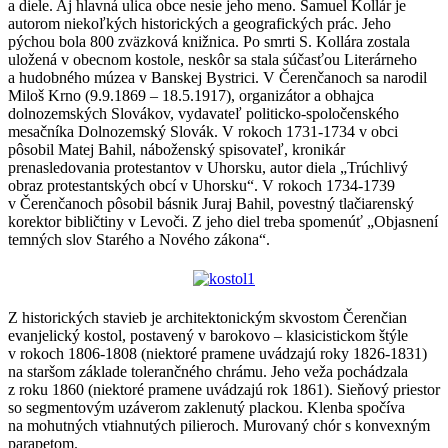
a diele. Aj hlavná ulica obce nesie jeho meno. Samuel Kollár je
autorom niekoľkých historických a geografických prác. Jeho
pýchou bola 800 zväzková knižnica. Po smrti S. Kollára zostala
uložená v obecnom kostole, neskôr sa stala súčasťou Literárneho
a hudobného múzea v Banskej Bystrici. V Čerenčanoch sa narodil
Miloš Krno (9.9.1869 – 18.5.1917), organizátor a obhajca
dolnozemských Slovákov, vydavateľ politicko-spoločenského
mesačníka Dolnozemský Slovák. V rokoch 1731-1734 v obci
pôsobil Matej Bahil, náboženský spisovateľ, kronikár
prenasledovania protestantov v Uhorsku, autor diela „Trúchlivý
obraz protestantských obcí v Uhorsku“. V rokoch 1734-1739
v Čerenčanoch pôsobil básnik Juraj Bahil, povestný tlačiarenský
korektor bibličtiny v Levoči. Z jeho diel treba spomenúť „Objasnení
temných slov Starého a Nového zákona“.
Z historických stavieb je architektonickým skvostom Čerenčian
evanjelický kostol, postavený v barokovo – klasicistickom štýle
v rokoch 1806-1808 (niektoré pramene uvádzajú roky 1826-1831)
na staršom základe tolerančného chrámu. Jeho veža pochádzala
z roku 1860 (niektoré pramene uvádzajú rok 1861). Sieňový priestor
so segmentovým uzáverom zaklenutý plackou. Klenba spočíva
na mohutných vtiahnutých pilieroch. Murovaný chór s konvexným
parapetom.