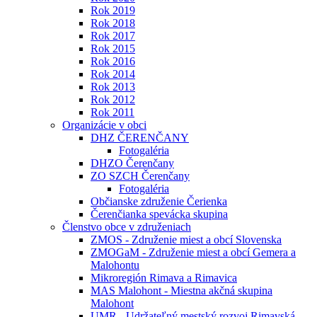
Rok 2019
Rok 2018
Rok 2017
Rok 2015
Rok 2016
Rok 2014
Rok 2013
Rok 2012
Rok 2011
Organizácie v obci
DHZ ČERENČANY
Fotogaléria
DHZO Čerenčany
ZO SZCH Čerenčany
Fotogaléria
Občianske združenie Čerienka
Čerenčianka spevácka skupina
Členstvo obce v združeniach
ZMOS - Združenie miest a obcí Slovenska
ZMOGaM - Združenie miest a obcí Gemera a
Malohontu
Mikroregión Rimava a Rimavica
MAS Malohont - Miestna akčná skupina
Malohont
UMR - Udržateľný mestský rozvoj Rimavská