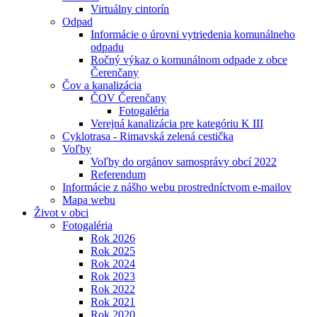
Virtuálny cintorín
Odpad
Informácie o úrovni vytriedenia komunálneho
odpadu
Ročný výkaz o komunálnom odpade z obce
Čerenčany
Čov a kanalizácia
ČOV Čerenčany
Fotogaléria
Verejná kanalizácia pre kategóriu K III
Cyklotrasa - Rimavská zelená cestička
Voľby
Voľby do orgánov samosprávy obcí 2022
Referendum
Informácie z nášho webu prostredníctvom e-mailov
Mapa webu
Život v obci
Fotogaléria
Rok 2026
Rok 2025
Rok 2024
Rok 2023
Rok 2022
Rok 2021
Rok 2020