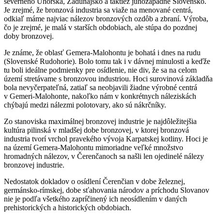
severného Uhorska, Zadunajsko a taktiež juhozápadné Slovensko.
Je zrejmé, že bronzová industria sa viaže na menované centrá,
odkiaľ máme najviac nálezov bronzových ozdôb a zbraní. Výroba,
čo je zrejmé, je malá v starších obdobiach, ale stúpa do pozdnej
doby bronzovej.
Je známe, že oblasť Gemera-Malohontu je bohatá i dnes na rudu
(Slovenské Rudohorie). Bolo tomu tak i v dávnej minulosti a keďže
tu boli ideálne podmienky pre osídlenie, nie div, že sa na celom
území stretávame s bronzovou industriou. Hoci surovinová základňa
bola nevyčerpateľná, zatiaľ sa neobjavili žiadne výrobné centrá
v Gemeri-Malohonte, nakoľko nám v konkrétnych náleziskách
chýbajú medzi nálezmi polotovary, ako sú nákrčníky.
Zo stanoviska maximálnej bronzovej industrie je najdôležitejšia
kultúra pilinská v mladšej dobe bronzovej, v ktorej bronzová
industria tvorí vrchol pravekého vývoja Karpatskej kotliny. Hoci je
na území Gemera-Malohontu mimoriadne veľké množstvo
hromadných nálezov, v Čerenčanoch sa našli len ojedinelé nálezy
bronzovej industrie.
Nedostatok dokladov o osídlení Čerenčian v dobe železnej,
germánsko-rímskej, dobe sťahovania národov a príchodu Slovanov
nie je podľa všetkého zapríčinený ich neosídlením v daných
prehistorických a historických obdobiach.