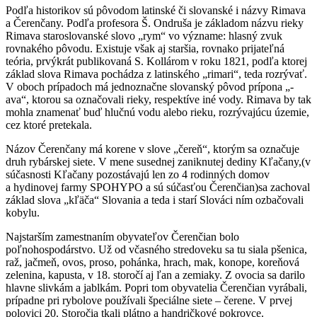
Podľa historikov sú pôvodom latinské či slovanské i názvy Rimava
a Čerenčany. Podľa profesora Š. Ondruša je základom názvu rieky
Rimava staroslovanské slovo „rym“ vo význame: hlasný zvuk
rovnakého pôvodu. Existuje však aj staršia, rovnako prijateľná
teória, prvýkrát publikovaná S. Kollárom v roku 1821, podľa ktorej
základ slova Rimava pochádza z latinského „rimari“, teda rozrývať.
V oboch prípadoch má jednoznačne slovanský pôvod prípona „-
ava“, ktorou sa označovali rieky, respektíve iné vody. Rimava by tak
mohla znamenať buď hlučnú vodu alebo rieku, rozrývajúcu územie,
cez ktoré pretekala.
Názov Čerenčany má korene v slove „čereň“, ktorým sa označuje
druh rybárskej siete. V mene susednej zaniknutej dediny Kľačany,(v
súčasnosti Kľačany pozostávajú len zo 4 rodinných domov
a hydinovej farmy SPOHYPO a sú súčasťou Čerenčian)sa zachoval
základ slova „kľäča“ Slovania a teda i starí Slováci ním ozbačovali
kobylu.
Najstarším zamestnaním obyvateľov Čerenčian bolo
poľnohospodárstvo. Už od včasného stredoveku sa tu siala pšenica,
raž, jačmeň, ovos, proso, pohánka, hrach, mak, konope, koreňová
zelenina, kapusta, v 18. storočí aj ľan a zemiaky. Z ovocia sa darilo
hlavne slivkám a jablkám. Popri tom obyvatelia Čerenčian vyrábali,
prípadne pri rybolove používali špeciálne siete – čerene. V prvej
polovici 20. Storočia tkali plátno a handričkové pokrovce.