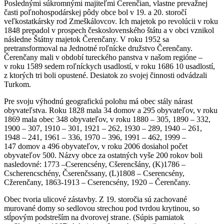
Poslednými súkromnými majiteľmi Čerenčian, vlastne prevažnej
časti poľnohospodárskej pôdy obce bol v 19. a 20. storočí
veľkostatkársky rod Zmeškálovcov. Ich majetok po revolúcii v roku
1848 prepadol v prospech československého štátu a v obci vznikol
následne Štátny majetok Čerenčany. V roku 1952 sa
pretransformoval na Jednotné roľnícke družstvo Čerenčany.
Čerenčany mali v období tureckého panstva v našom regióne –
v roku 1589 sedem roľníckych usadlostí, v roku 1686 10 usadlostí,
z ktorých tri boli opustené. Desiatok zo svojej činnosti odvádzali
Turkom.
Pre svoju výhodnú geografickú polohu má obec stály nárast
obyvateľstva. Roku 1828 mala 34 domov a 295 obyvateľov, v roku
1869 mala obec 348 obyvateľov, v roku 1880 – 305, 1890 – 332,
1900 – 307, 1910 – 301, 1921 – 262, 1930 – 289, 1940 – 261,
1948 – 241, 1961 – 336, 1970 – 396, 1991 – 462, 1999 –
147 domov a 496 obyvateľov, v roku 2006 dosiahol počet
obyvateľov 500. Názvy obce za ostatných vyše 200 rokov boli
nasledovné: 1773 –Cserencsény, Cšerencšány, (K)1786 –
Cscherencschény, Čserenčssany, (L)1808 – Cserencsény,
Cžerenčany, 1863-1913 – Cserencsény, 1920 – Čerenčany.
Obec tvoria ulicové zástavby. Z 19. storočia sú zachované
murované domy so sedlovou strechou pod tvrdou krytinou, so
stĺpovým podstreším na dvorovej strane. (Súpis pamiatok