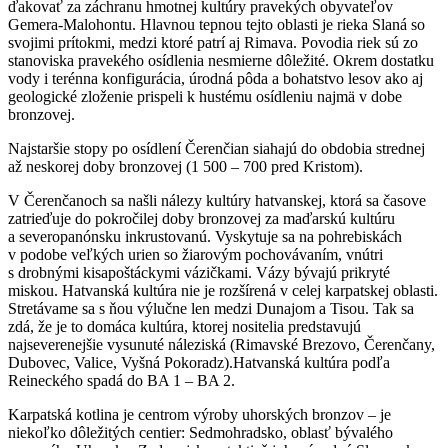
ďakovať za záchranu hmotnej kultúry pravekých obyvateľov
Gemera-Malohontu. Hlavnou tepnou tejto oblasti je rieka Slaná so
svojimi prítokmi, medzi ktoré patrí aj Rimava. Povodia riek sú zo
stanoviska pravekého osídlenia nesmierne dôležité. Okrem dostatku
vody i terénna konfigurácia, úrodná pôda a bohatstvo lesov ako aj
geologické zloženie prispeli k hustému osídleniu najmä v dobe
bronzovej.
Najstaršie stopy po osídlení Čerenčian siahajú do obdobia strednej
až neskorej doby bronzovej (1 500 – 700 pred Kristom).
V Čerenčanoch sa našli nálezy kultúry hatvanskej, ktorá sa časove
zatrieďuje do pokročilej doby bronzovej za maďarskú kultúru
a severopanónsku inkrustovanú. Vyskytuje sa na pohrebiskách
v podobe veľkých urien so žiarovým pochovávaním, vnútri
s drobnými kisapoštáckymi vázičkami. Vázy bývajú prikryté
miskou. Hatvanská kultúra nie je rozšírená v celej karpatskej oblasti.
Stretávame sa s ňou výlučne len medzi Dunajom a Tisou. Tak sa
zdá, že je to domáca kultúra, ktorej nositelia predstavujú
najseverenejšie vysunuté náleziská (Rimavské Brezovo, Čerenčany,
Dubovec, Valice, Vyšná Pokoradz).Hatvanská kultúra podľa
Reineckého spadá do BA 1 – BA 2.
Karpatská kotlina je centrom výroby uhorských bronzov – je
niekoľko dôležitých centier: Sedmohradsko, oblasť bývalého