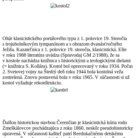
Oltár klasicistického portálového typu z 1. polovice 19. Storočia
s trojuholníkovým tympanónom a s obrazom dvanásťročného
Ježiša. Kazateľnica z 1. polovice 19. storočia, klasicistická. Ešte
v roku 1988 literatúra uvádza (Spravodaj GM 2/1988), že sa
v kostole nachádza knižnica s historickými a teologickými dielami
(= knižnica S. Kollára). Kostol bol opravovaný v roku 1934. Počas
2. Svetovej vojny na Štedrý deň roku 1944 bola kostolná veža
zostrelená. Znovu postavená bola v roku 1965. V súčasnosti si už
kostol vyžaduje rekonštrukciu.
Ďalšou historickou stavbou Čerenčian je klasicistická kúria rodu
Zmeškálovcov pochádzajúca z roku 1860, neskôr pseudohistoricky
upravená. V súčasnosti kaštieľ patrí Reedukačnému detskému