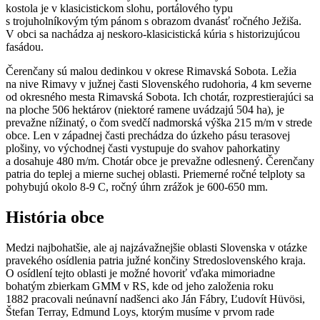
kostola je v klasicistickom slohu, portálového typu
s trojuholníkovým tým pánom s obrazom dvanásť ročného Ježiša.
V obci sa nachádza aj neskoro-klasicistická kúria s historizujúcou
fasádou.
Čerenčany sú malou dedinkou v okrese Rimavská Sobota. Ležia
na nive Rimavy v južnej časti Slovenského rudohoria, 4 km severne
od okresného mesta Rimavská Sobota. Ich chotár, rozprestierajúci sa
na ploche 506 hektárov (niektoré ramene uvádzajú 504 ha), je
prevažne nížinatý, o čom svedčí nadmorská výška 215 m/m v strede
obce. Len v západnej časti prechádza do úzkeho pásu terasovej
plošiny, vo východnej časti vystupuje do svahov pahorkatiny
a dosahuje 480 m/m. Chotár obce je prevažne odlesnený. Čerenčany
patria do teplej a mierne suchej oblasti. Priemerné ročné telploty sa
pohybujú okolo 8-9 C, ročný úhrn zrážok je 600-650 mm.
História obce
Medzi najbohatšie, ale aj najzávažnejšie oblasti Slovenska v otázke
pravekého osídlenia patria južné končiny Stredoslovenského kraja.
O osídlení tejto oblasti je možné hovoriť vďaka mimoriadne
bohatým zbierkam GMM v RS, kde od jeho založenia roku
1882 pracovali neúnavní nadšenci ako Ján Fábry, Ľudovít Hüvösi,
Štefan Terray, Edmund Loys, ktorým musíme v prvom rade