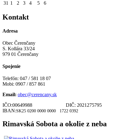
31
1
2
3
4
5
6
Kontakt
Adresa
Obec Čerenčany
S. Kollára 33/24
979 01 Čerenčany
Spojenie
Telefón: 047 / 581 18 07
Mobi: 0907 / 857 861
Email:
obec@cerencany.sk
IČO:00649988 DIČ: 2021275795
IBAN:
SK25 0200 0000 0000
1722 0392
Rimavská Sobota a okolie z neba