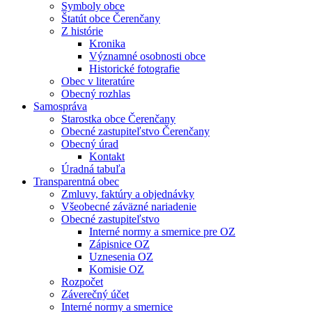
Symboly obce
Štatút obce Čerenčany
Z histórie
Kronika
Významné osobnosti obce
Historické fotografie
Obec v literatúre
Obecný rozhlas
Samospráva
Starostka obce Čerenčany
Obecné zastupiteľstvo Čerenčany
Obecný úrad
Kontakt
Úradná tabuľa
Transparentná obec
Zmluvy, faktúry a objednávky
Všeobecné záväzné nariadenie
Obecné zastupiteľstvo
Interné normy a smernice pre OZ
Zápisnice OZ
Uznesenia OZ
Komisie OZ
Rozpočet
Záverečný účet
Interné normy a smernice