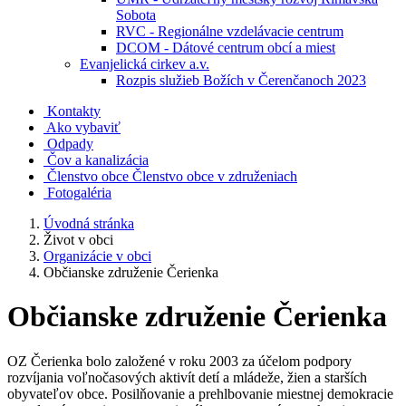
Sobota
RVC - Regionálne vzdelávacie centrum
DCOM - Dátové centrum obcí a miest
Evanjelická cirkev a.v.
Rozpis služieb Božích v Čerenčanoch 2023
Kontakty
Ako vybaviť
Odpady
Čov a kanalizácia
Členstvo obce
Členstvo obce v združeniach
Fotogaléria
Úvodná stránka
Život v obci
Organizácie v obci
Občianske združenie Čerienka
Občianske združenie Čerienka
OZ Čerienka bolo založené v roku 2003 za účelom podpory
rozvíjania voľnočasových aktivít detí a mládeže, žien a starších
obyvateľov obce. Posilňovanie a prehlbovanie miestnej demokracie