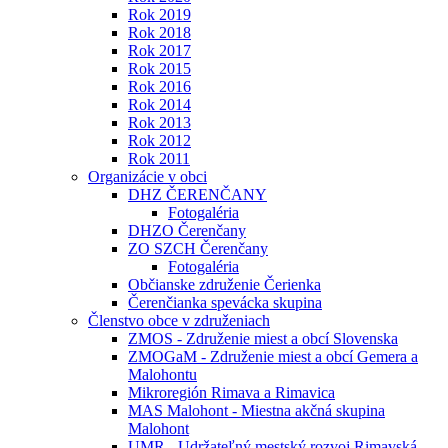
Rok 2019
Rok 2018
Rok 2017
Rok 2015
Rok 2016
Rok 2014
Rok 2013
Rok 2012
Rok 2011
Organizácie v obci
DHZ ČERENČANY
Fotogaléria
DHZO Čerenčany
ZO SZCH Čerenčany
Fotogaléria
Občianske združenie Čerienka
Čerenčianka spevácka skupina
Členstvo obce v združeniach
ZMOS - Združenie miest a obcí Slovenska
ZMOGaM - Združenie miest a obcí Gemera a
Malohontu
Mikroregión Rimava a Rimavica
MAS Malohont - Miestna akčná skupina
Malohont
UMR - Udržateľný mestský rozvoj Rimavská