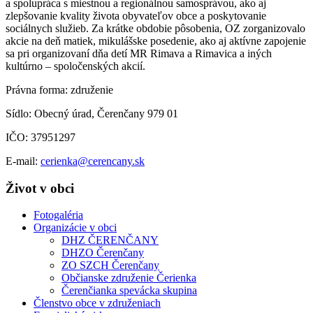
a spolupráca s miestnou a regionálnou samosprávou, ako aj
zlepšovanie kvality života obyvateľov obce a poskytovanie
sociálnych služieb. Za krátke obdobie pôsobenia, OZ zorganizovalo
akcie na deň matiek, mikulášske posedenie, ako aj aktívne zapojenie
sa pri organizovaní dňa detí MR Rimava a Rimavica a iných
kultúrno – spoločenských akcií.
Právna forma: združenie
Sídlo: Obecný úrad, Čerenčany 979 01
IČO: 37951297
E-mail:
cerienka@cerencany.sk
Život v obci
Fotogaléria
Organizácie v obci
DHZ ČERENČANY
DHZO Čerenčany
ZO SZCH Čerenčany
Občianske združenie Čerienka
Čerenčianka spevácka skupina
Členstvo obce v združeniach