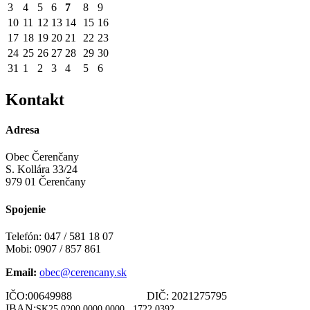
3
4
5
6
7
8
9
10
11
12
13
14
15
16
17
18
19
20
21
22
23
24
25
26
27
28
29
30
31
1
2
3
4
5
6
Kontakt
Adresa
Obec Čerenčany
S. Kollára 33/24
979 01 Čerenčany
Spojenie
Telefón: 047 / 581 18 07
Mobi: 0907 / 857 861
Email:
obec@cerencany.sk
IČO:00649988 DIČ: 2021275795
IBAN:
SK25 0200 0000 0000
1722 0392