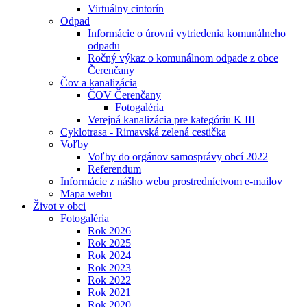
Virtuálny cintorín
Odpad
Informácie o úrovni vytriedenia komunálneho
odpadu
Ročný výkaz o komunálnom odpade z obce
Čerenčany
Čov a kanalizácia
ČOV Čerenčany
Fotogaléria
Verejná kanalizácia pre kategóriu K III
Cyklotrasa - Rimavská zelená cestička
Voľby
Voľby do orgánov samosprávy obcí 2022
Referendum
Informácie z nášho webu prostredníctvom e-mailov
Mapa webu
Život v obci
Fotogaléria
Rok 2026
Rok 2025
Rok 2024
Rok 2023
Rok 2022
Rok 2021
Rok 2020