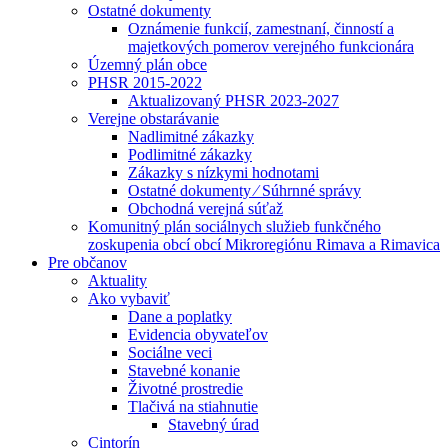
Ostatné dokumenty
Oznámenie funkcií, zamestnaní, činností a
majetkových pomerov verejného funkcionára
Územný plán obce
PHSR 2015-2022
Aktualizovaný PHSR 2023-2027
Verejne obstarávanie
Nadlimitné zákazky
Podlimitné zákazky
Zákazky s nízkymi hodnotami
Ostatné dokumenty ⁄ Súhrnné správy
Obchodná verejná súťaž
Komunitný plán sociálnych služieb funkčného
zoskupenia obcí obcí Mikroregiónu Rimava a Rimavica
Pre občanov
Aktuality
Ako vybaviť
Dane a poplatky
Evidencia obyvateľov
Sociálne veci
Stavebné konanie
Životné prostredie
Tlačivá na stiahnutie
Stavebný úrad
Cintorín