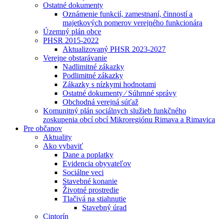
Ostatné dokumenty
Oznámenie funkcií, zamestnaní, činností a
majetkových pomerov verejného funkcionára
Územný plán obce
PHSR 2015-2022
Aktualizovaný PHSR 2023-2027
Verejne obstarávanie
Nadlimitné zákazky
Podlimitné zákazky
Zákazky s nízkymi hodnotami
Ostatné dokumenty ⁄ Súhrnné správy
Obchodná verejná súťaž
Komunitný plán sociálnych služieb funkčného
zoskupenia obcí obcí Mikroregiónu Rimava a Rimavica
Pre občanov
Aktuality
Ako vybaviť
Dane a poplatky
Evidencia obyvateľov
Sociálne veci
Stavebné konanie
Životné prostredie
Tlačivá na stiahnutie
Stavebný úrad
Cintorín