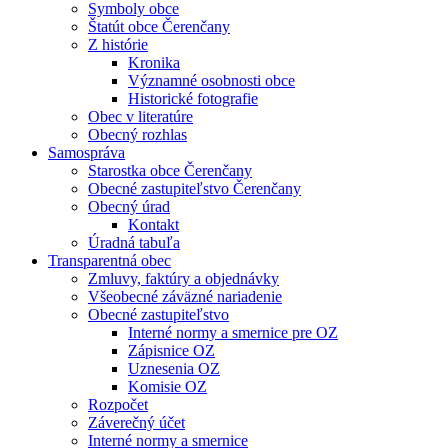
Symboly obce
Štatút obce Čerenčany
Z histórie
Kronika
Významné osobnosti obce
Historické fotografie
Obec v literatúre
Obecný rozhlas
Samospráva
Starostka obce Čerenčany
Obecné zastupiteľstvo Čerenčany
Obecný úrad
Kontakt
Úradná tabuľa
Transparentná obec
Zmluvy, faktúry a objednávky
Všeobecné záväzné nariadenie
Obecné zastupiteľstvo
Interné normy a smernice pre OZ
Zápisnice OZ
Uznesenia OZ
Komisie OZ
Rozpočet
Záverečný účet
Interné normy a smernice