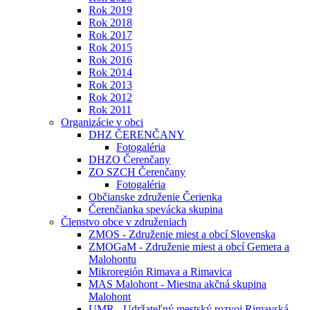
Rok 2019
Rok 2018
Rok 2017
Rok 2015
Rok 2016
Rok 2014
Rok 2013
Rok 2012
Rok 2011
Organizácie v obci
DHZ ČERENČANY
Fotogaléria
DHZO Čerenčany
ZO SZCH Čerenčany
Fotogaléria
Občianske združenie Čerienka
Čerenčianka spevácka skupina
Členstvo obce v združeniach
ZMOS - Združenie miest a obcí Slovenska
ZMOGaM - Združenie miest a obcí Gemera a
Malohontu
Mikroregión Rimava a Rimavica
MAS Malohont - Miestna akčná skupina
Malohont
UMR - Udržateľný mestský rozvoj Rimavská