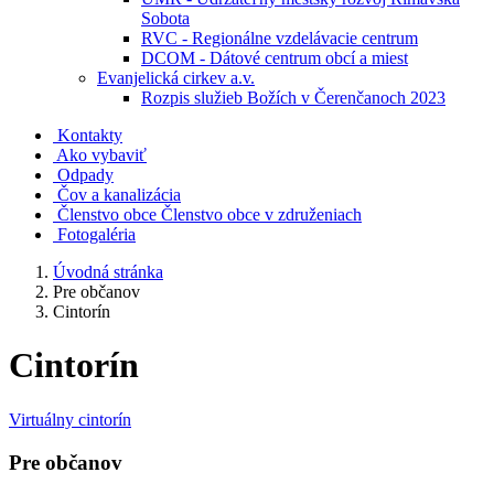
Sobota
RVC - Regionálne vzdelávacie centrum
DCOM - Dátové centrum obcí a miest
Evanjelická cirkev a.v.
Rozpis služieb Božích v Čerenčanoch 2023
Kontakty
Ako vybaviť
Odpady
Čov a kanalizácia
Členstvo obce
Členstvo obce v združeniach
Fotogaléria
Úvodná stránka
Pre občanov
Cintorín
Cintorín
Virtuálny cintorín
Pre občanov