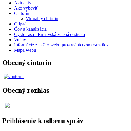
Aktuality
Ako vybaviť
Cintorín
Virtuálny cintorín
Odpad
Čov a kanalizácia
Cyklotrasa - Rimavská zelená cestička
Voľby
Informácie z nášho webu prostredníctvom e-mailov
Mapa webu
Obecný cintorín
Obecný rozhlas
Prihlásenie k odberu správ