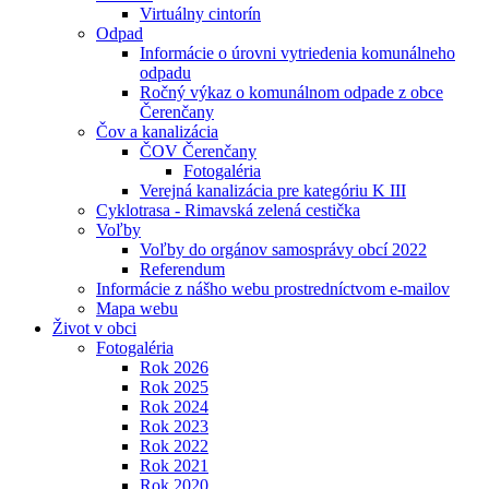
Virtuálny cintorín
Odpad
Informácie o úrovni vytriedenia komunálneho
odpadu
Ročný výkaz o komunálnom odpade z obce
Čerenčany
Čov a kanalizácia
ČOV Čerenčany
Fotogaléria
Verejná kanalizácia pre kategóriu K III
Cyklotrasa - Rimavská zelená cestička
Voľby
Voľby do orgánov samosprávy obcí 2022
Referendum
Informácie z nášho webu prostredníctvom e-mailov
Mapa webu
Život v obci
Fotogaléria
Rok 2026
Rok 2025
Rok 2024
Rok 2023
Rok 2022
Rok 2021
Rok 2020