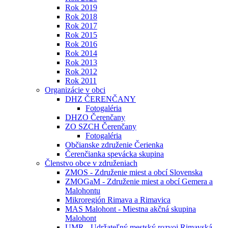
Rok 2019
Rok 2018
Rok 2017
Rok 2015
Rok 2016
Rok 2014
Rok 2013
Rok 2012
Rok 2011
Organizácie v obci
DHZ ČERENČANY
Fotogaléria
DHZO Čerenčany
ZO SZCH Čerenčany
Fotogaléria
Občianske združenie Čerienka
Čerenčianka spevácka skupina
Členstvo obce v združeniach
ZMOS - Združenie miest a obcí Slovenska
ZMOGaM - Združenie miest a obcí Gemera a
Malohontu
Mikroregión Rimava a Rimavica
MAS Malohont - Miestna akčná skupina
Malohont
UMR - Udržateľný mestský rozvoj Rimavská