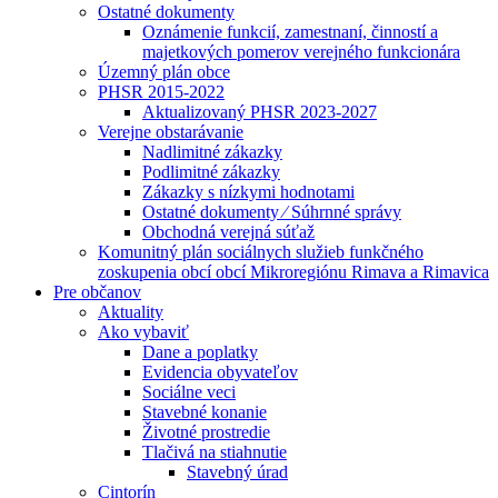
Ostatné dokumenty
Oznámenie funkcií, zamestnaní, činností a
majetkových pomerov verejného funkcionára
Územný plán obce
PHSR 2015-2022
Aktualizovaný PHSR 2023-2027
Verejne obstarávanie
Nadlimitné zákazky
Podlimitné zákazky
Zákazky s nízkymi hodnotami
Ostatné dokumenty ⁄ Súhrnné správy
Obchodná verejná súťaž
Komunitný plán sociálnych služieb funkčného
zoskupenia obcí obcí Mikroregiónu Rimava a Rimavica
Pre občanov
Aktuality
Ako vybaviť
Dane a poplatky
Evidencia obyvateľov
Sociálne veci
Stavebné konanie
Životné prostredie
Tlačivá na stiahnutie
Stavebný úrad
Cintorín