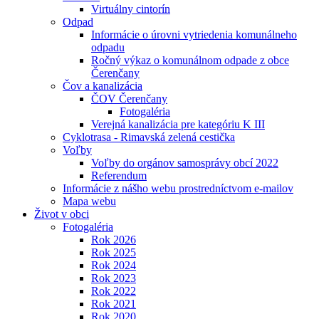
Virtuálny cintorín
Odpad
Informácie o úrovni vytriedenia komunálneho
odpadu
Ročný výkaz o komunálnom odpade z obce
Čerenčany
Čov a kanalizácia
ČOV Čerenčany
Fotogaléria
Verejná kanalizácia pre kategóriu K III
Cyklotrasa - Rimavská zelená cestička
Voľby
Voľby do orgánov samosprávy obcí 2022
Referendum
Informácie z nášho webu prostredníctvom e-mailov
Mapa webu
Život v obci
Fotogaléria
Rok 2026
Rok 2025
Rok 2024
Rok 2023
Rok 2022
Rok 2021
Rok 2020