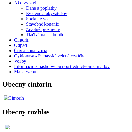
Ako vybaviť
Dane a poplatky
Evidencia obyvateľov
Sociálne veci
Stavebné konanie
Životné prostredie
Tlačivá na stiahnutie
Cintorín
Odpad
Čov a kanalizácia
Cyklotrasa - Rimavská zelená cestička
Voľby
Informácie z nášho webu prostredníctvom e-mailov
Mapa webu
Obecný cintorín
Obecný rozhlas