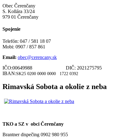
Obec Čerenčany
S. Kollára 33/24
979 01 Čerenčany
Spojenie
Telefón: 047 / 581 18 07
Mobi: 0907 / 857 861
Email:
obec@cerencany.sk
IČO:00649988 DIČ: 2021275795
IBAN:
SK25 0200 0000 0000
1722 0392
Rimavská Sobota a okolie z neba
TKO a SZ v obci Čerenčany
Brantner dispečing 0902 980 955