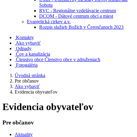
Sobota
RVC - Regionálne vzdelávacie centrum
DCOM - Dátové centrum obcí a miest
Evanjelická cirkev a.v.
Rozpis služieb Božích v Čerenčanoch 2023
Kontakty
Ako vybaviť
Odpady
Čov a kanalizácia
Členstvo obce
Členstvo obce v združeniach
Fotogaléria
Úvodná stránka
Pre občanov
Ako vybaviť
Evidencia obyvateľov
Evidencia obyvateľov
Pre občanov
Aktuality