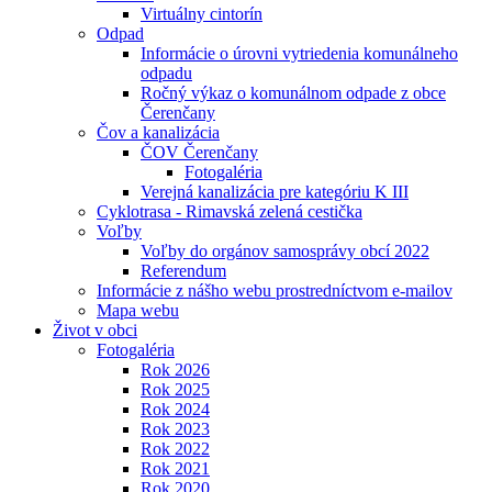
Virtuálny cintorín
Odpad
Informácie o úrovni vytriedenia komunálneho
odpadu
Ročný výkaz o komunálnom odpade z obce
Čerenčany
Čov a kanalizácia
ČOV Čerenčany
Fotogaléria
Verejná kanalizácia pre kategóriu K III
Cyklotrasa - Rimavská zelená cestička
Voľby
Voľby do orgánov samosprávy obcí 2022
Referendum
Informácie z nášho webu prostredníctvom e-mailov
Mapa webu
Život v obci
Fotogaléria
Rok 2026
Rok 2025
Rok 2024
Rok 2023
Rok 2022
Rok 2021
Rok 2020