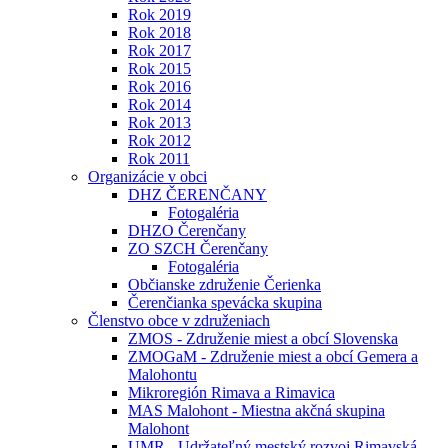
Rok 2019
Rok 2018
Rok 2017
Rok 2015
Rok 2016
Rok 2014
Rok 2013
Rok 2012
Rok 2011
Organizácie v obci
DHZ ČERENČANY
Fotogaléria
DHZO Čerenčany
ZO SZCH Čerenčany
Fotogaléria
Občianske združenie Čerienka
Čerenčianka spevácka skupina
Členstvo obce v združeniach
ZMOS - Združenie miest a obcí Slovenska
ZMOGaM - Združenie miest a obcí Gemera a
Malohontu
Mikroregión Rimava a Rimavica
MAS Malohont - Miestna akčná skupina
Malohont
UMR - Udržateľný mestský rozvoj Rimavská