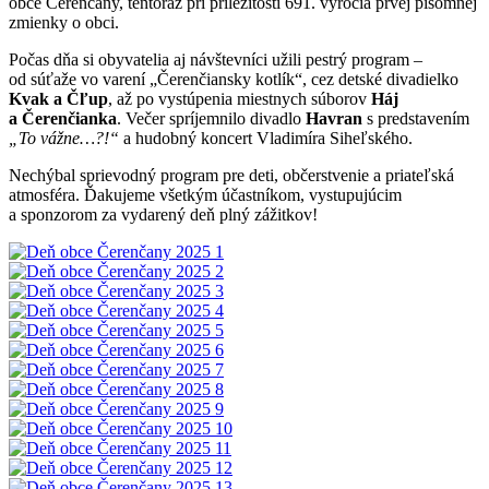
obce Čerenčany, tentoraz pri príležitosti 691. výročia prvej písomnej
zmienky o obci.
Počas dňa si obyvatelia aj návštevníci užili pestrý program –
od súťaže vo varení „Čerenčiansky kotlík“, cez detské divadielko
Kvak a Čľup
, až po vystúpenia miestnych súborov
Háj
a Čerenčianka
. Večer spríjemnilo divadlo
Havran
s predstavením
„To vážne…?!“
a hudobný koncert Vladimíra Siheľského.
Nechýbal sprievodný program pre deti, občerstvenie a priateľská
atmosféra. Ďakujeme všetkým účastníkom, vystupujúcim
a sponzorom za vydarený deň plný zážitkov!