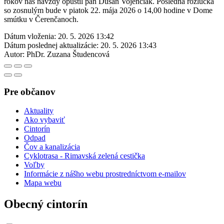
rokov nás navždy opustil pán Dušan Vojenčiak. Posledná rozlúčka
so zosnulým bude v piatok 22. mája 2026 o 14,00 hodine v Dome
smútku v Čerenčanoch.
Dátum vloženia:
20. 5. 2026 13:42
Dátum poslednej aktualizácie:
20. 5. 2026 13:43
Autor:
PhDr. Zuzana Študencová
Pre občanov
Aktuality
Ako vybaviť
Cintorín
Odpad
Čov a kanalizácia
Cyklotrasa - Rimavská zelená cestička
Voľby
Informácie z nášho webu prostredníctvom e-mailov
Mapa webu
Obecný cintorín