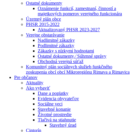
Ostatné dokumenty
Oznámenie funkcií, zamestnaní, činností a
majetkových pomerov verejného funkcionára
Územný plán obce
PHSR 2015-2022
Aktualizovaný PHSR 2023-2027
Verejne obstarávanie
Nadlimitné zákazky
Podlimitné zákazky
Zákazky s nízkymi hodnotami
Ostatné dokumenty ⁄ Súhrnné správy
Obchodná verejná súťaž
Komunitný plán sociálnych služieb funkčného
zoskupenia obcí obcí Mikroregiónu Rimava a Rimavica
Pre občanov
Aktuality
Ako vybaviť
Dane a poplatky
Evidencia obyvateľov
Sociálne veci
Stavebné konanie
Životné prostredie
Tlačivá na stiahnutie
Stavebný úrad
Cintorín