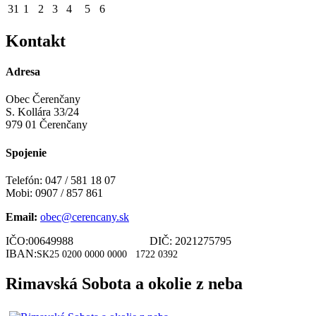
31
1
2
3
4
5
6
Kontakt
Adresa
Obec Čerenčany
S. Kollára 33/24
979 01 Čerenčany
Spojenie
Telefón: 047 / 581 18 07
Mobi: 0907 / 857 861
Email:
obec@cerencany.sk
IČO:00649988 DIČ: 2021275795
IBAN:
SK25 0200 0000 0000
1722 0392
Rimavská Sobota a okolie z neba