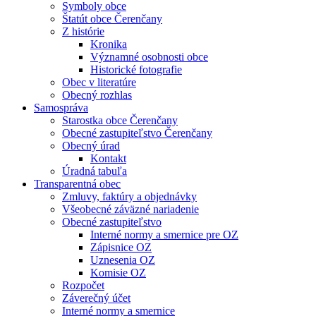
Symboly obce
Štatút obce Čerenčany
Z histórie
Kronika
Významné osobnosti obce
Historické fotografie
Obec v literatúre
Obecný rozhlas
Samospráva
Starostka obce Čerenčany
Obecné zastupiteľstvo Čerenčany
Obecný úrad
Kontakt
Úradná tabuľa
Transparentná obec
Zmluvy, faktúry a objednávky
Všeobecné záväzné nariadenie
Obecné zastupiteľstvo
Interné normy a smernice pre OZ
Zápisnice OZ
Uznesenia OZ
Komisie OZ
Rozpočet
Záverečný účet
Interné normy a smernice