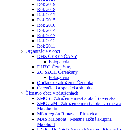
Rok 2019
Rok 2018
Rok 2017
Rok 2015
Rok 2016
Rok 2014
Rok 2013
Rok 2012
Rok 2011
Organizácie v obci
DHZ ČERENČANY
Fotogaléria
DHZO Čerenčany
ZO SZCH Čerenčany
Fotogaléria
Občianske združenie Čerienka
Čerenčianka spevácka skupina
Členstvo obce v združeniach
ZMOS - Združenie miest a obcí Slovenska
ZMOGaM - Združenie miest a obcí Gemera a
Malohontu
Mikroregión Rimava a Rimavica
MAS Malohont - Miestna akčná skupina
Malohont
UMR - Udržateľný mestský rozvoj Rimavská