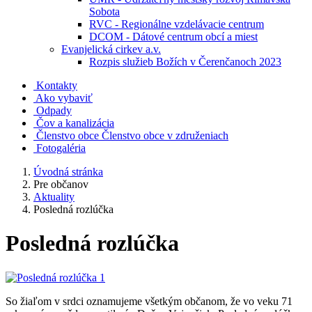
Sobota
RVC - Regionálne vzdelávacie centrum
DCOM - Dátové centrum obcí a miest
Evanjelická cirkev a.v.
Rozpis služieb Božích v Čerenčanoch 2023
Kontakty
Ako vybaviť
Odpady
Čov a kanalizácia
Členstvo obce
Členstvo obce v združeniach
Fotogaléria
Úvodná stránka
Pre občanov
Aktuality
Posledná rozlúčka
Posledná rozlúčka
So žiaľom v srdci oznamujeme všetkým občanom, že vo veku 71