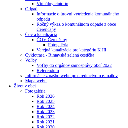
Virtuálny cintorín
Odpad
Informácie o úrovni vytriedenia komunálneho
odpadu
Ročný výkaz o komunálnom odpade z obce
Čerenčany
Čov a kanalizácia
ČOV Čerenčany
Fotogaléria
Verejná kanalizácia pre kategóriu K III
Cyklotrasa - Rimavská zelená cestička
Voľby
Voľby do orgánov samosprávy obcí 2022
Referendum
Informácie z nášho webu prostredníctvom e-mailov
Mapa webu
Život v obci
Fotogaléria
Rok 2026
Rok 2025
Rok 2024
Rok 2023
Rok 2022
Rok 2021
Rok 2020