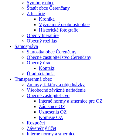
Symboly obce
Štatút obce Čerenčany
Z histórie
Kronika
Významné osobnosti obce
Historické fotografie
Obec v literatúre
Obecný rozhlas
Samospráva
Starostka obce Čerenčany
Obecné zastupiteľstvo Čerenčany
Obecný úrad
Kontakt
Úradná tabuľa
Transparentná obec
Zmluvy, faktúry a objednávky
Všeobecné záväzné nariadenie
Obecné zastupiteľstvo
Interné normy a smernice pre OZ
Zápisnice OZ
Uznesenia OZ
Komisie OZ
Rozpočet
Záverečný účet
Interné normy a smernice