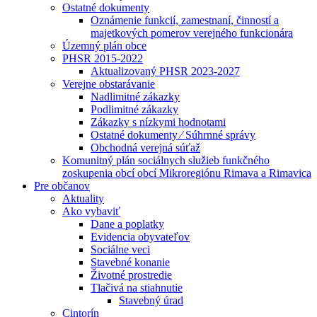
Ostatné dokumenty
Oznámenie funkcií, zamestnaní, činností a
majetkových pomerov verejného funkcionára
Územný plán obce
PHSR 2015-2022
Aktualizovaný PHSR 2023-2027
Verejne obstarávanie
Nadlimitné zákazky
Podlimitné zákazky
Zákazky s nízkymi hodnotami
Ostatné dokumenty ⁄ Súhrnné správy
Obchodná verejná súťaž
Komunitný plán sociálnych služieb funkčného
zoskupenia obcí obcí Mikroregiónu Rimava a Rimavica
Pre občanov
Aktuality
Ako vybaviť
Dane a poplatky
Evidencia obyvateľov
Sociálne veci
Stavebné konanie
Životné prostredie
Tlačivá na stiahnutie
Stavebný úrad
Cintorín