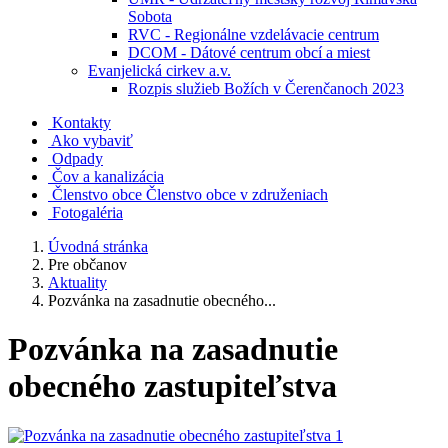
Sobota
RVC - Regionálne vzdelávacie centrum
DCOM - Dátové centrum obcí a miest
Evanjelická cirkev a.v.
Rozpis služieb Božích v Čerenčanoch 2023
Kontakty
Ako vybaviť
Odpady
Čov a kanalizácia
Členstvo obce
Členstvo obce v združeniach
Fotogaléria
Úvodná stránka
Pre občanov
Aktuality
Pozvánka na zasadnutie obecného...
Pozvánka na zasadnutie
obecného zastupiteľstva