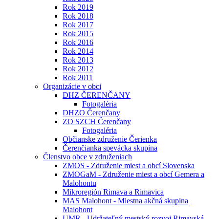
Rok 2019
Rok 2018
Rok 2017
Rok 2015
Rok 2016
Rok 2014
Rok 2013
Rok 2012
Rok 2011
Organizácie v obci
DHZ ČERENČANY
Fotogaléria
DHZO Čerenčany
ZO SZCH Čerenčany
Fotogaléria
Občianske združenie Čerienka
Čerenčianka spevácka skupina
Členstvo obce v združeniach
ZMOS - Združenie miest a obcí Slovenska
ZMOGaM - Združenie miest a obcí Gemera a
Malohontu
Mikroregión Rimava a Rimavica
MAS Malohont - Miestna akčná skupina
Malohont
UMR - Udržateľný mestský rozvoj Rimavská