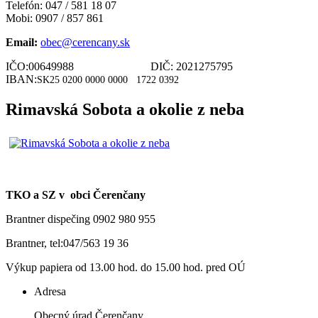
Telefón: 047 / 581 18 07
Mobi: 0907 / 857 861
Email:
obec@cerencany.sk
IČO:00649988 DIČ: 2021275795
IBAN:
SK25 0200 0000 0000
1722 0392
Rimavská Sobota a okolie z neba
TKO a SZ v obci Čerenčany
Brantner dispečing 0902 980 955
Brantner, tel:047/563 19 36
Výkup papiera od 13.00 hod. do 15.00 hod. pred OÚ
Adresa
Obecný úrad Čerenčany