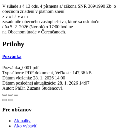
V súlade s § 13 ods. 4 písmena a/ zákona SNR 369/1990 Zb. o
obecnom zriadení v platnom znení
z v o l á v a m
zasadnutie obecného zastupiteľstva, ktoré sa uskutoční
dňa 5. 2. 2026 (štvrtok) o 17:00 hodine
na Obecnom úrade v Čerenčanoch.
Prílohy
Pozvánka
Pozvánka_0001.pdf
Typ súboru: PDF dokument, Veľkosť: 147,36 kB
Dátum vloženia:
28. 1. 2026 14:00
Dátum poslednej aktualizácie:
28. 1. 2026 14:07
Autor:
PhDr. Zuzana Študencová
Pre občanov
Aktuality
Ako vybaviť