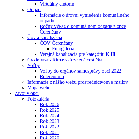
Virtuálny cintorín
Odpad
Informácie o úrovni vytriedenia komunálneho
odpadu
Ročný výkaz o komunálnom odpade z obce
Čerenčany
Čov a kanalizácia
ČOV Čerenčany
Fotogaléria
Verejná kanalizácia pre kategóriu K III
Cyklotrasa - Rimavská zelená cestička
Voľby
Voľby do orgánov samosprávy obcí 2022
Referendum
Informácie z nášho webu prostredníctvom e-mailov
Mapa webu
Život v obci
Fotogaléria
Rok 2026
Rok 2025
Rok 2024
Rok 2023
Rok 2022
Rok 2021
Rok 2020