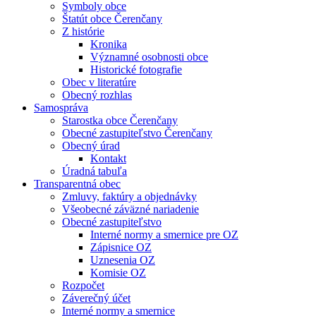
Symboly obce
Štatút obce Čerenčany
Z histórie
Kronika
Významné osobnosti obce
Historické fotografie
Obec v literatúre
Obecný rozhlas
Samospráva
Starostka obce Čerenčany
Obecné zastupiteľstvo Čerenčany
Obecný úrad
Kontakt
Úradná tabuľa
Transparentná obec
Zmluvy, faktúry a objednávky
Všeobecné záväzné nariadenie
Obecné zastupiteľstvo
Interné normy a smernice pre OZ
Zápisnice OZ
Uznesenia OZ
Komisie OZ
Rozpočet
Záverečný účet
Interné normy a smernice