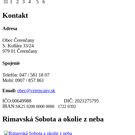
31
1
2
3
4
5
6
Kontakt
Adresa
Obec Čerenčany
S. Kollára 33/24
979 01 Čerenčany
Spojenie
Telefón: 047 / 581 18 07
Mobi: 0907 / 857 861
Email:
obec@cerencany.sk
IČO:00649988 DIČ: 2021275795
IBAN:
SK25 0200 0000 0000
1722 0392
Rimavská Sobota a okolie z neba