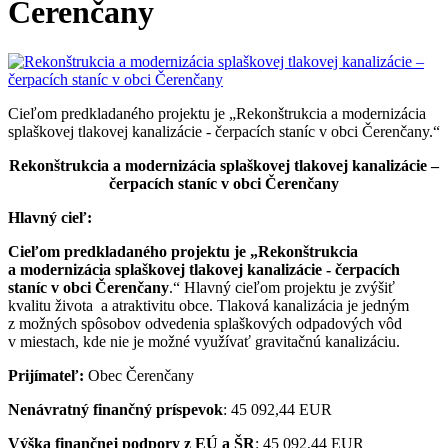
Čerenčany
Cieľom predkladaného projektu je „Rekonštrukcia a modernizácia
splaškovej tlakovej kanalizácie - čerpacích staníc v obci Čerenčany.“
Rekonštrukcia a modernizácia splaškovej tlakovej kanalizácie –
čerpacích staníc v obci Čerenčany
Hlavný cieľ:
Cieľom predkladaného projektu je „Rekonštrukcia
a modernizácia splaškovej tlakovej kanalizácie - čerpacích
staníc v obci Čerenčany
.“ Hlavný cieľom projektu je zvýšiť
kvalitu života a atraktivitu obce. Tlaková kanalizácia je jedným
z možných spôsobov odvedenia splaškových odpadových vôd
v miestach, kde nie je možné využívať gravitačnú kanalizáciu.
Prijímateľ:
Obec Čerenčany
Nenávratný finančný príspevok
: 45 092,44 EUR
Výška finančnej podpory z EÚ a ŠR
: 45 092,44 EUR