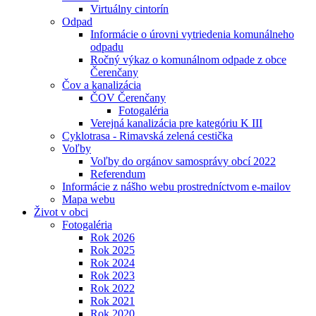
Virtuálny cintorín
Odpad
Informácie o úrovni vytriedenia komunálneho
odpadu
Ročný výkaz o komunálnom odpade z obce
Čerenčany
Čov a kanalizácia
ČOV Čerenčany
Fotogaléria
Verejná kanalizácia pre kategóriu K III
Cyklotrasa - Rimavská zelená cestička
Voľby
Voľby do orgánov samosprávy obcí 2022
Referendum
Informácie z nášho webu prostredníctvom e-mailov
Mapa webu
Život v obci
Fotogaléria
Rok 2026
Rok 2025
Rok 2024
Rok 2023
Rok 2022
Rok 2021
Rok 2020