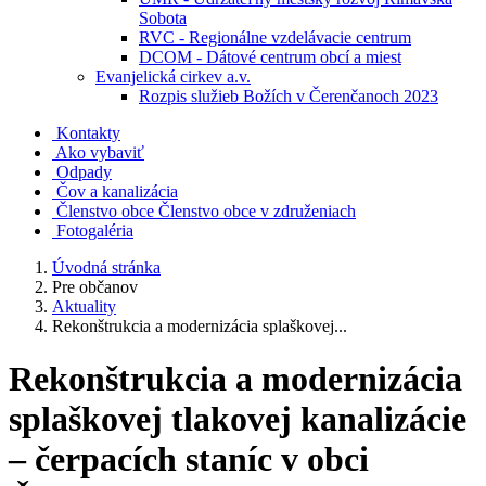
Sobota
RVC - Regionálne vzdelávacie centrum
DCOM - Dátové centrum obcí a miest
Evanjelická cirkev a.v.
Rozpis služieb Božích v Čerenčanoch 2023
Kontakty
Ako vybaviť
Odpady
Čov a kanalizácia
Členstvo obce
Členstvo obce v združeniach
Fotogaléria
Úvodná stránka
Pre občanov
Aktuality
Rekonštrukcia a modernizácia splaškovej...
Rekonštrukcia a modernizácia
splaškovej tlakovej kanalizácie
– čerpacích staníc v obci