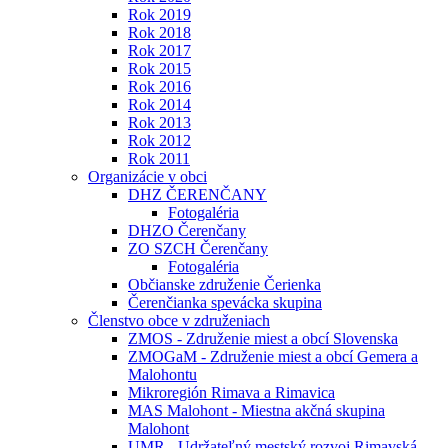
Rok 2019
Rok 2018
Rok 2017
Rok 2015
Rok 2016
Rok 2014
Rok 2013
Rok 2012
Rok 2011
Organizácie v obci
DHZ ČERENČANY
Fotogaléria
DHZO Čerenčany
ZO SZCH Čerenčany
Fotogaléria
Občianske združenie Čerienka
Čerenčianka spevácka skupina
Členstvo obce v združeniach
ZMOS - Združenie miest a obcí Slovenska
ZMOGaM - Združenie miest a obcí Gemera a
Malohontu
Mikroregión Rimava a Rimavica
MAS Malohont - Miestna akčná skupina
Malohont
UMR - Udržateľný mestský rozvoj Rimavská