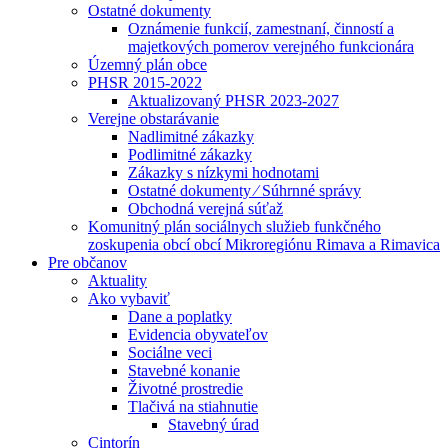
Ostatné dokumenty
Oznámenie funkcií, zamestnaní, činností a
majetkových pomerov verejného funkcionára
Územný plán obce
PHSR 2015-2022
Aktualizovaný PHSR 2023-2027
Verejne obstarávanie
Nadlimitné zákazky
Podlimitné zákazky
Zákazky s nízkymi hodnotami
Ostatné dokumenty ⁄ Súhrnné správy
Obchodná verejná súťaž
Komunitný plán sociálnych služieb funkčného
zoskupenia obcí obcí Mikroregiónu Rimava a Rimavica
Pre občanov
Aktuality
Ako vybaviť
Dane a poplatky
Evidencia obyvateľov
Sociálne veci
Stavebné konanie
Životné prostredie
Tlačivá na stiahnutie
Stavebný úrad
Cintorín