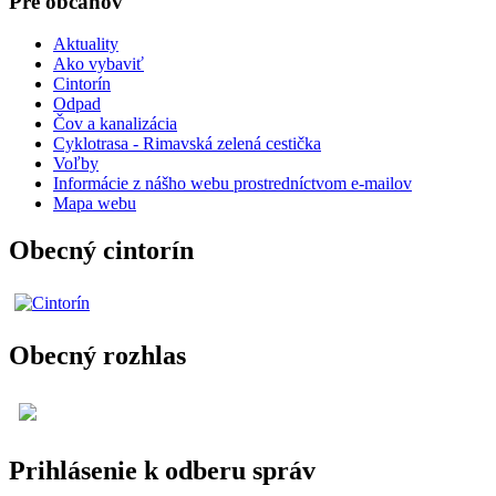
Pre občanov
Aktuality
Ako vybaviť
Cintorín
Odpad
Čov a kanalizácia
Cyklotrasa - Rimavská zelená cestička
Voľby
Informácie z nášho webu prostredníctvom e-mailov
Mapa webu
Obecný cintorín
Obecný rozhlas
Prihlásenie k odberu správ