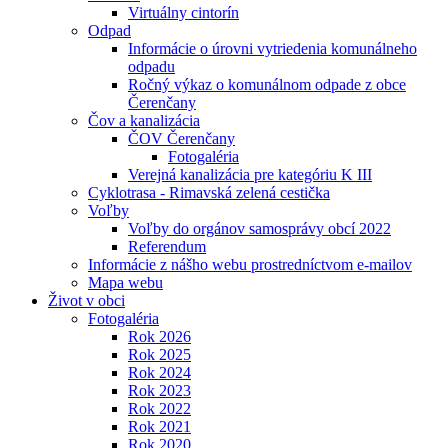
Virtuálny cintorín
Odpad
Informácie o úrovni vytriedenia komunálneho
odpadu
Ročný výkaz o komunálnom odpade z obce
Čerenčany
Čov a kanalizácia
ČOV Čerenčany
Fotogaléria
Verejná kanalizácia pre kategóriu K III
Cyklotrasa - Rimavská zelená cestička
Voľby
Voľby do orgánov samosprávy obcí 2022
Referendum
Informácie z nášho webu prostredníctvom e-mailov
Mapa webu
Život v obci
Fotogaléria
Rok 2026
Rok 2025
Rok 2024
Rok 2023
Rok 2022
Rok 2021
Rok 2020