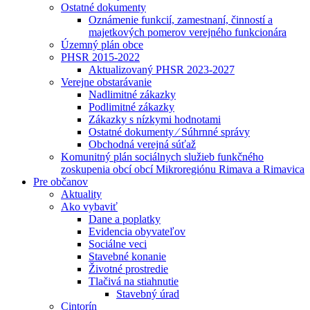
Ostatné dokumenty
Oznámenie funkcií, zamestnaní, činností a
majetkových pomerov verejného funkcionára
Územný plán obce
PHSR 2015-2022
Aktualizovaný PHSR 2023-2027
Verejne obstarávanie
Nadlimitné zákazky
Podlimitné zákazky
Zákazky s nízkymi hodnotami
Ostatné dokumenty ⁄ Súhrnné správy
Obchodná verejná súťaž
Komunitný plán sociálnych služieb funkčného
zoskupenia obcí obcí Mikroregiónu Rimava a Rimavica
Pre občanov
Aktuality
Ako vybaviť
Dane a poplatky
Evidencia obyvateľov
Sociálne veci
Stavebné konanie
Životné prostredie
Tlačivá na stiahnutie
Stavebný úrad
Cintorín