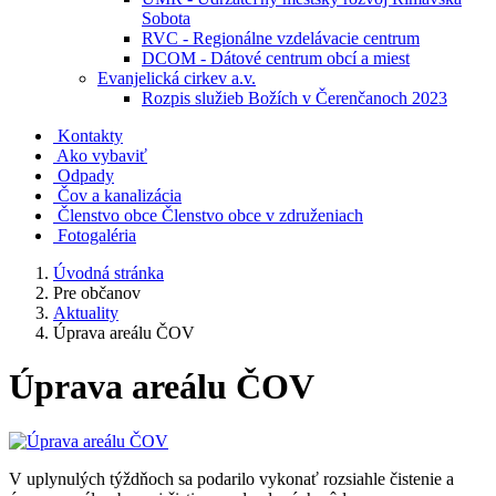
Sobota
RVC - Regionálne vzdelávacie centrum
DCOM - Dátové centrum obcí a miest
Evanjelická cirkev a.v.
Rozpis služieb Božích v Čerenčanoch 2023
Kontakty
Ako vybaviť
Odpady
Čov a kanalizácia
Členstvo obce
Členstvo obce v združeniach
Fotogaléria
Úvodná stránka
Pre občanov
Aktuality
Úprava areálu ČOV
Úprava areálu ČOV
V uplynulých týždňoch sa podarilo vykonať rozsiahle čistenie a