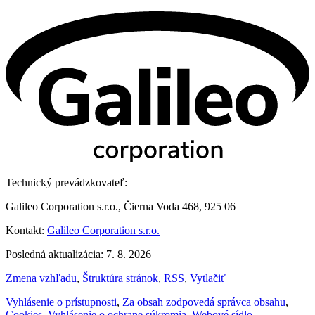
Technický prevádzkovateľ:
Galileo Corporation s.r.o., Čierna Voda 468, 925 06
Kontakt:
Galileo Corporation s.r.o.
Posledná aktualizácia: 7. 8. 2026
Zmena vzhľadu
,
Štruktúra stránok
,
RSS
,
Vytlačiť
Vyhlásenie o prístupnosti
,
Za obsah zodpovedá správca obsahu
,
Cookies
,
Vyhlásenie o ochrane súkromia
,
Webové sídlo