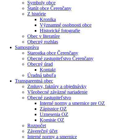
Symboly obce
Štatút obce Čerenčany
Z histórie
Kronika
Významné osobnosti obce
Historické fotografie
Obec v literatúre
Obecný rozhlas
Samospráva
Starostka obce Čerenčany
Obecné zastupiteľstvo Čerenčany
Obecný úrad
Kontakt
Úradná tabuľa
Transparentná obec
Zmluvy, faktúry a objednávky
Všeobecné záväzné nariadenie
Obecné zastupiteľstvo
Interné normy a smernice pre OZ
Zápisnice OZ
Uznesenia OZ
Komisie OZ
Rozpočet
Záverečný účet
Interné normy a smernice