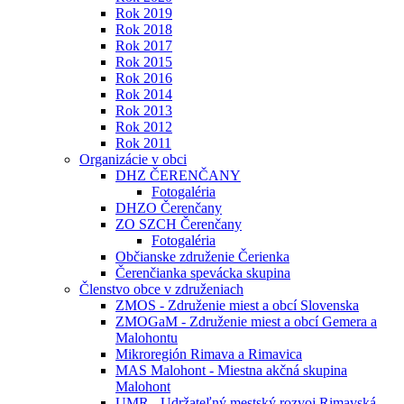
Rok 2019
Rok 2018
Rok 2017
Rok 2015
Rok 2016
Rok 2014
Rok 2013
Rok 2012
Rok 2011
Organizácie v obci
DHZ ČERENČANY
Fotogaléria
DHZO Čerenčany
ZO SZCH Čerenčany
Fotogaléria
Občianske združenie Čerienka
Čerenčianka spevácka skupina
Členstvo obce v združeniach
ZMOS - Združenie miest a obcí Slovenska
ZMOGaM - Združenie miest a obcí Gemera a
Malohontu
Mikroregión Rimava a Rimavica
MAS Malohont - Miestna akčná skupina
Malohont
UMR - Udržateľný mestský rozvoj Rimavská