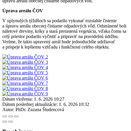
úpravu areálu obecnej čistiarne odpadových vôd.
Úprava areálu ČOV
V uplynulých týždňoch sa podarilo vykonať rozsiahle čistenie
a úpravu areálu obecnej čistiarne odpadových vôd. Odstránené boli
náletové dreviny, kríky a stará prerastená vegetácia, vďaka čomu sa
celý priestor podarilo vyčistiť a pripraviť na pravidelnú údržbu.
Veríme, že takto upravený areál bude jednoduchšie udržiavať
a prispeje k lepšiemu vzhľadu i funkčnosti celého objektu.
Dátum vloženia:
1. 6. 2026 10:27
Dátum poslednej aktualizácie:
1. 6. 2026 10:32
Autor:
PhDr. Zuzana Študencová