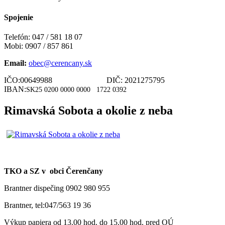
Spojenie
Telefón: 047 / 581 18 07
Mobi: 0907 / 857 861
Email:
obec@cerencany.sk
IČO:00649988 DIČ: 2021275795
IBAN:
SK25 0200 0000 0000
1722 0392
Rimavská Sobota a okolie z neba
TKO a SZ v obci Čerenčany
Brantner dispečing 0902 980 955
Brantner, tel:047/563 19 36
Výkup papiera od 13.00 hod. do 15.00 hod. pred OÚ