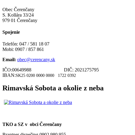
Obec Čerenčany
S. Kollára 33/24
979 01 Čerenčany
Spojenie
Telefón: 047 / 581 18 07
Mobi: 0907 / 857 861
Email:
obec@cerencany.sk
IČO:00649988 DIČ: 2021275795
IBAN:
SK25 0200 0000 0000
1722 0392
Rimavská Sobota a okolie z neba
TKO a SZ v obci Čerenčany
Brantner dispečing 0902 980 955