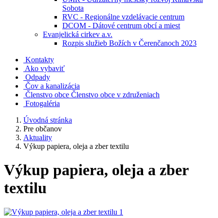
Sobota
RVC - Regionálne vzdelávacie centrum
DCOM - Dátové centrum obcí a miest
Evanjelická cirkev a.v.
Rozpis služieb Božích v Čerenčanoch 2023
Kontakty
Ako vybaviť
Odpady
Čov a kanalizácia
Členstvo obce
Členstvo obce v združeniach
Fotogaléria
Úvodná stránka
Pre občanov
Aktuality
Výkup papiera, oleja a zber textilu
Výkup papiera, oleja a zber
textilu