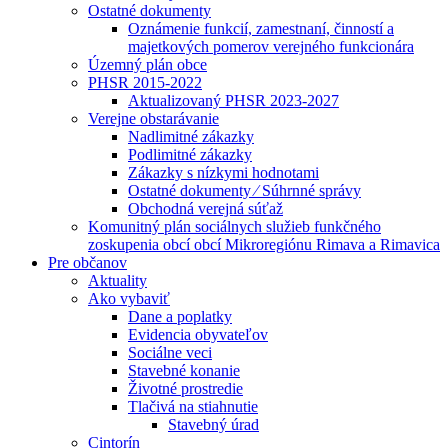
Ostatné dokumenty
Oznámenie funkcií, zamestnaní, činností a
majetkových pomerov verejného funkcionára
Územný plán obce
PHSR 2015-2022
Aktualizovaný PHSR 2023-2027
Verejne obstarávanie
Nadlimitné zákazky
Podlimitné zákazky
Zákazky s nízkymi hodnotami
Ostatné dokumenty ⁄ Súhrnné správy
Obchodná verejná súťaž
Komunitný plán sociálnych služieb funkčného
zoskupenia obcí obcí Mikroregiónu Rimava a Rimavica
Pre občanov
Aktuality
Ako vybaviť
Dane a poplatky
Evidencia obyvateľov
Sociálne veci
Stavebné konanie
Životné prostredie
Tlačivá na stiahnutie
Stavebný úrad
Cintorín