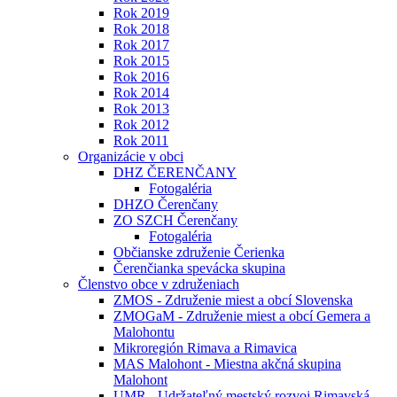
Rok 2019
Rok 2018
Rok 2017
Rok 2015
Rok 2016
Rok 2014
Rok 2013
Rok 2012
Rok 2011
Organizácie v obci
DHZ ČERENČANY
Fotogaléria
DHZO Čerenčany
ZO SZCH Čerenčany
Fotogaléria
Občianske združenie Čerienka
Čerenčianka spevácka skupina
Členstvo obce v združeniach
ZMOS - Združenie miest a obcí Slovenska
ZMOGaM - Združenie miest a obcí Gemera a
Malohontu
Mikroregión Rimava a Rimavica
MAS Malohont - Miestna akčná skupina
Malohont
UMR - Udržateľný mestský rozvoj Rimavská