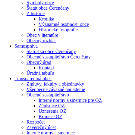
Symboly obce
Štatút obce Čerenčany
Z histórie
Kronika
Významné osobnosti obce
Historické fotografie
Obec v literatúre
Obecný rozhlas
Samospráva
Starostka obce Čerenčany
Obecné zastupiteľstvo Čerenčany
Obecný úrad
Kontakt
Úradná tabuľa
Transparentná obec
Zmluvy, faktúry a objednávky
Všeobecné záväzné nariadenie
Obecné zastupiteľstvo
Interné normy a smernice pre OZ
Zápisnice OZ
Uznesenia OZ
Komisie OZ
Rozpočet
Záverečný účet
Interné normy a smernice