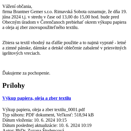
Vážení občania,
firma Brantner Gemer s.r.o. Rimavská Sobota oznamuje, že dňa 19.
júna 2024 t.j. v stredu v čase od 13,00 do 15,00 hod. bude pred
Obecným úradom v Čerenčanoch prebiehať okrem výkupu papiera
a oleja aj zber znovupoužiteľného textilu.
Zbiera sa textil vhodný na ďalšie použitie a to najmä vypraté - letné
a zimné pánske, dámske a detské oblečenie zabalené v priesvitných
igelitových vreciach.
Ďakujeme za pochopenie.
Prílohy
Výkup papiera, oleja a zber textilu
Výkup papiera, oleja a zber textilu_0001.pdf
Typ súboru: PDF dokument, Veľkosť: 518,94 kB
Dátum vloženia:
10. 6. 2024 10:15
Dátum poslednej aktualizácie:
10. 6. 2024 10:19
Autor:
PhDr. Zuzana Študencová