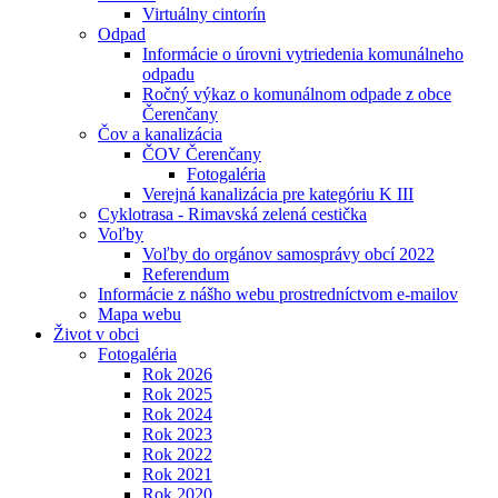
Virtuálny cintorín
Odpad
Informácie o úrovni vytriedenia komunálneho
odpadu
Ročný výkaz o komunálnom odpade z obce
Čerenčany
Čov a kanalizácia
ČOV Čerenčany
Fotogaléria
Verejná kanalizácia pre kategóriu K III
Cyklotrasa - Rimavská zelená cestička
Voľby
Voľby do orgánov samosprávy obcí 2022
Referendum
Informácie z nášho webu prostredníctvom e-mailov
Mapa webu
Život v obci
Fotogaléria
Rok 2026
Rok 2025
Rok 2024
Rok 2023
Rok 2022
Rok 2021
Rok 2020