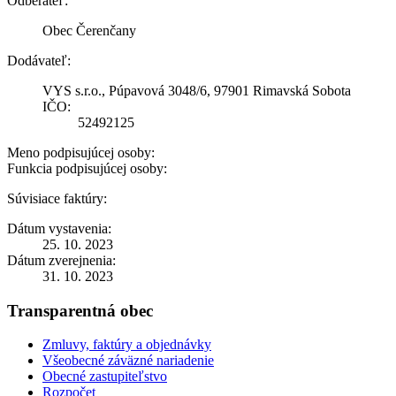
Odberateľ:
Obec Čerenčany
Dodávateľ:
VYS s.r.o., Púpavová 3048/6, 97901 Rimavská Sobota
IČO:
52492125
Meno podpisujúcej osoby:
Funkcia podpisujúcej osoby:
Súvisiace faktúry:
Dátum vystavenia:
25. 10. 2023
Dátum zverejnenia:
31. 10. 2023
Transparentná obec
Zmluvy, faktúry a objednávky
Všeobecné záväzné nariadenie
Obecné zastupiteľstvo
Rozpočet