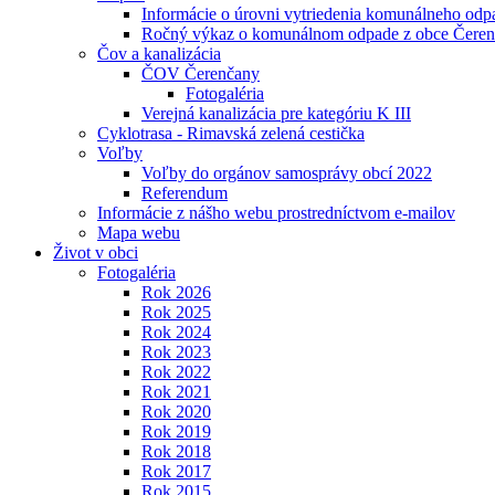
Informácie o úrovni vytriedenia komunálneho odp
Ročný výkaz o komunálnom odpade z obce Čere
Čov a kanalizácia
ČOV Čerenčany
Fotogaléria
Verejná kanalizácia pre kategóriu K III
Cyklotrasa - Rimavská zelená cestička
Voľby
Voľby do orgánov samosprávy obcí 2022
Referendum
Informácie z nášho webu prostredníctvom e-mailov
Mapa webu
Život v obci
Fotogaléria
Rok 2026
Rok 2025
Rok 2024
Rok 2023
Rok 2022
Rok 2021
Rok 2020
Rok 2019
Rok 2018
Rok 2017
Rok 2015