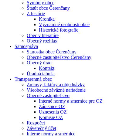
Symboly obce
Štatút obce Čerenčany
Z histórie
Kronika
Významné osobnosti obce
Historické fotografie
Obec v literatúre
Obecný rozhlas
Samospráva
Starostka obce Čerenčany
Obecné zastupiteľstvo Čerenčany
Obecný úrad
Kontakt
Úradná tabuľa
Transparentná obec
Zmluvy, faktúry a objednávky
Všeobecné záväzné nariadenie
Obecné zastupiteľstvo
Interné normy a smernice pre OZ
Zápisnice OZ
Uznesenia OZ
Komisie OZ
Rozpočet
Záverečný účet
Interné normy a smernice