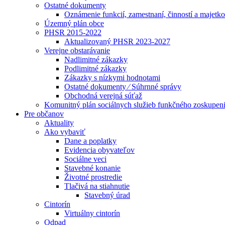
Ostatné dokumenty
Oznámenie funkcií, zamestnaní, činností a majet
Územný plán obce
PHSR 2015-2022
Aktualizovaný PHSR 2023-2027
Verejne obstarávanie
Nadlimitné zákazky
Podlimitné zákazky
Zákazky s nízkymi hodnotami
Ostatné dokumenty ⁄ Súhrnné správy
Obchodná verejná súťaž
Komunitný plán sociálnych služieb funkčného zoskupen
Pre občanov
Aktuality
Ako vybaviť
Dane a poplatky
Evidencia obyvateľov
Sociálne veci
Stavebné konanie
Životné prostredie
Tlačivá na stiahnutie
Stavebný úrad
Cintorín
Virtuálny cintorín
Odpad