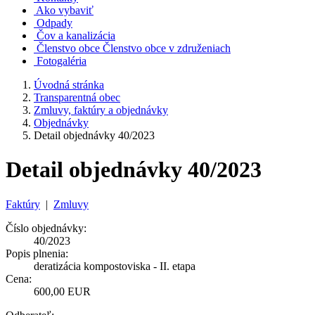
Ako vybaviť
Odpady
Čov a kanalizácia
Členstvo obce
Členstvo obce v združeniach
Fotogaléria
Úvodná stránka
Transparentná obec
Zmluvy, faktúry a objednávky
Objednávky
Detail objednávky 40/2023
Detail objednávky 40/2023
Faktúry
|
Zmluvy
Číslo objednávky:
40/2023
Popis plnenia:
deratizácia kompostoviska - II. etapa
Cena:
600,00 EUR