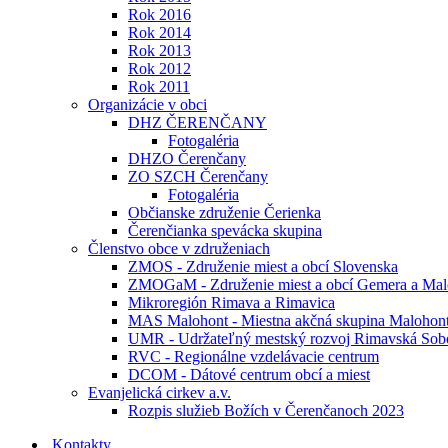
Rok 2016
Rok 2014
Rok 2013
Rok 2012
Rok 2011
Organizácie v obci
DHZ ČERENČANY
Fotogaléria
DHZO Čerenčany
ZO SZCH Čerenčany
Fotogaléria
Občianske združenie Čerienka
Čerenčianka spevácka skupina
Členstvo obce v združeniach
ZMOS - Združenie miest a obcí Slovenska
ZMOGaM - Združenie miest a obcí Gemera a Mal
Mikroregión Rimava a Rimavica
MAS Malohont - Miestna akčná skupina Malohon
UMR - Udržateľný mestský rozvoj Rimavská Sob
RVC - Regionálne vzdelávacie centrum
DCOM - Dátové centrum obcí a miest
Evanjelická cirkev a.v.
Rozpis služieb Božích v Čerenčanoch 2023
Kontakty