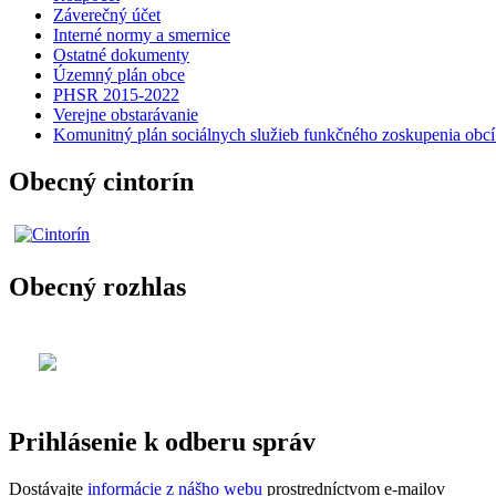
Záverečný účet
Interné normy a smernice
Ostatné dokumenty
Územný plán obce
PHSR 2015-2022
Verejne obstarávanie
Komunitný plán sociálnych služieb funkčného zoskupenia obc
Obecný cintorín
Obecný rozhlas
Prihlásenie k odberu správ
Dostávajte
informácie z nášho webu
prostredníctvom e-mailov