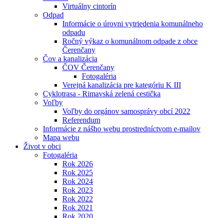
Virtuálny cintorín
Odpad
Informácie o úrovni vytriedenia komunálneho
odpadu
Ročný výkaz o komunálnom odpade z obce
Čerenčany
Čov a kanalizácia
ČOV Čerenčany
Fotogaléria
Verejná kanalizácia pre kategóriu K III
Cyklotrasa - Rimavská zelená cestička
Voľby
Voľby do orgánov samosprávy obcí 2022
Referendum
Informácie z nášho webu prostredníctvom e-mailov
Mapa webu
Život v obci
Fotogaléria
Rok 2026
Rok 2025
Rok 2024
Rok 2023
Rok 2022
Rok 2021
Rok 2020