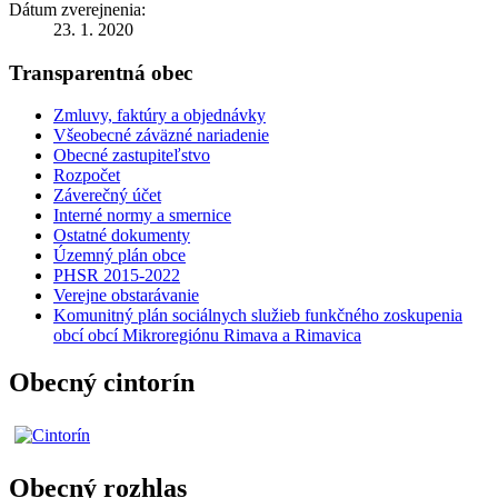
Dátum zverejnenia:
23. 1. 2020
Transparentná obec
Zmluvy, faktúry a objednávky
Všeobecné záväzné nariadenie
Obecné zastupiteľstvo
Rozpočet
Záverečný účet
Interné normy a smernice
Ostatné dokumenty
Územný plán obce
PHSR 2015-2022
Verejne obstarávanie
Komunitný plán sociálnych služieb funkčného zoskupenia
obcí obcí Mikroregiónu Rimava a Rimavica
Obecný cintorín
Obecný rozhlas