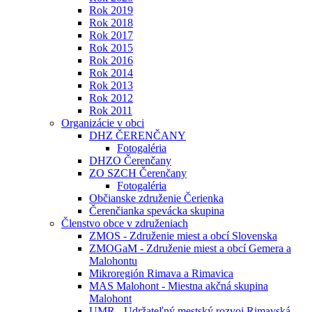
Rok 2019
Rok 2018
Rok 2017
Rok 2015
Rok 2016
Rok 2014
Rok 2013
Rok 2012
Rok 2011
Organizácie v obci
DHZ ČERENČANY
Fotogaléria
DHZO Čerenčany
ZO SZCH Čerenčany
Fotogaléria
Občianske združenie Čerienka
Čerenčianka spevácka skupina
Členstvo obce v združeniach
ZMOS - Združenie miest a obcí Slovenska
ZMOGaM - Združenie miest a obcí Gemera a
Malohontu
Mikroregión Rimava a Rimavica
MAS Malohont - Miestna akčná skupina
Malohont
UMR - Udržateľný mestský rozvoj Rimavská