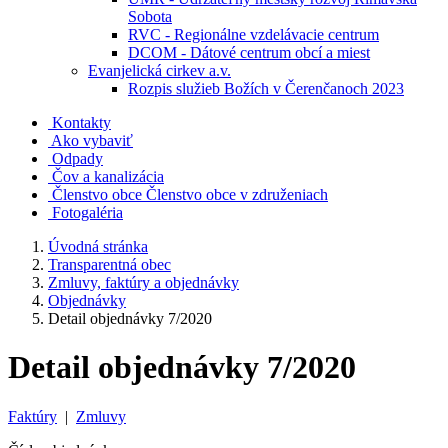
Sobota
RVC - Regionálne vzdelávacie centrum
DCOM - Dátové centrum obcí a miest
Evanjelická cirkev a.v.
Rozpis služieb Božích v Čerenčanoch 2023
Kontakty
Ako vybaviť
Odpady
Čov a kanalizácia
Členstvo obce
Členstvo obce v združeniach
Fotogaléria
Úvodná stránka
Transparentná obec
Zmluvy, faktúry a objednávky
Objednávky
Detail objednávky 7/2020
Detail objednávky 7/2020
Faktúry
|
Zmluvy