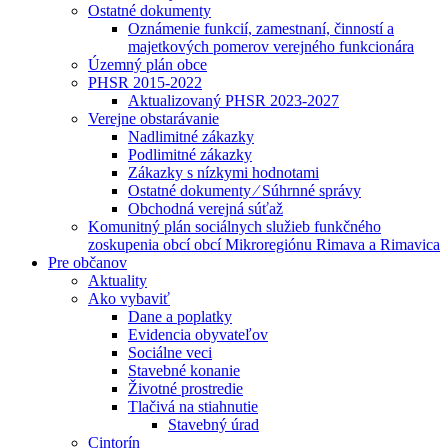
Ostatné dokumenty
Oznámenie funkcií, zamestnaní, činností a
majetkových pomerov verejného funkcionára
Územný plán obce
PHSR 2015-2022
Aktualizovaný PHSR 2023-2027
Verejne obstarávanie
Nadlimitné zákazky
Podlimitné zákazky
Zákazky s nízkymi hodnotami
Ostatné dokumenty ⁄ Súhrnné správy
Obchodná verejná súťaž
Komunitný plán sociálnych služieb funkčného
zoskupenia obcí obcí Mikroregiónu Rimava a Rimavica
Pre občanov
Aktuality
Ako vybaviť
Dane a poplatky
Evidencia obyvateľov
Sociálne veci
Stavebné konanie
Životné prostredie
Tlačivá na stiahnutie
Stavebný úrad
Cintorín