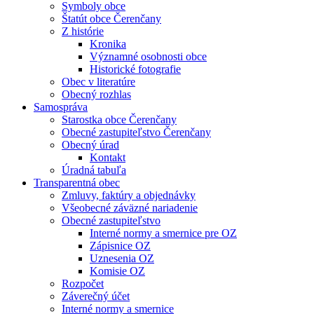
Symboly obce
Štatút obce Čerenčany
Z histórie
Kronika
Významné osobnosti obce
Historické fotografie
Obec v literatúre
Obecný rozhlas
Samospráva
Starostka obce Čerenčany
Obecné zastupiteľstvo Čerenčany
Obecný úrad
Kontakt
Úradná tabuľa
Transparentná obec
Zmluvy, faktúry a objednávky
Všeobecné záväzné nariadenie
Obecné zastupiteľstvo
Interné normy a smernice pre OZ
Zápisnice OZ
Uznesenia OZ
Komisie OZ
Rozpočet
Záverečný účet
Interné normy a smernice