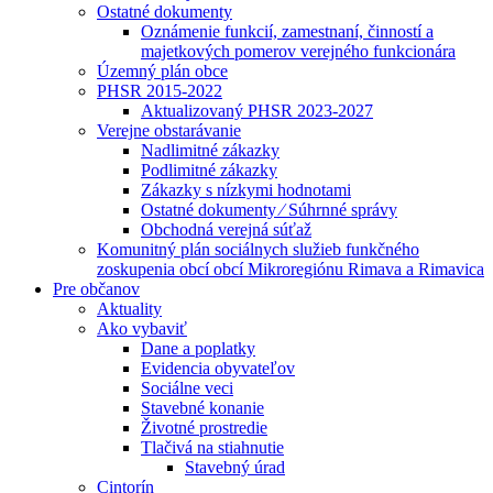
Ostatné dokumenty
Oznámenie funkcií, zamestnaní, činností a
majetkových pomerov verejného funkcionára
Územný plán obce
PHSR 2015-2022
Aktualizovaný PHSR 2023-2027
Verejne obstarávanie
Nadlimitné zákazky
Podlimitné zákazky
Zákazky s nízkymi hodnotami
Ostatné dokumenty ⁄ Súhrnné správy
Obchodná verejná súťaž
Komunitný plán sociálnych služieb funkčného
zoskupenia obcí obcí Mikroregiónu Rimava a Rimavica
Pre občanov
Aktuality
Ako vybaviť
Dane a poplatky
Evidencia obyvateľov
Sociálne veci
Stavebné konanie
Životné prostredie
Tlačivá na stiahnutie
Stavebný úrad
Cintorín