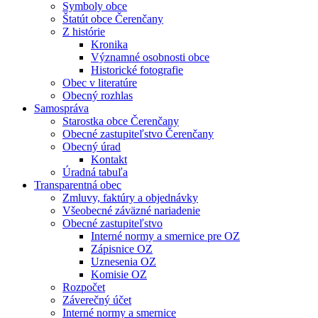
Symboly obce
Štatút obce Čerenčany
Z histórie
Kronika
Významné osobnosti obce
Historické fotografie
Obec v literatúre
Obecný rozhlas
Samospráva
Starostka obce Čerenčany
Obecné zastupiteľstvo Čerenčany
Obecný úrad
Kontakt
Úradná tabuľa
Transparentná obec
Zmluvy, faktúry a objednávky
Všeobecné záväzné nariadenie
Obecné zastupiteľstvo
Interné normy a smernice pre OZ
Zápisnice OZ
Uznesenia OZ
Komisie OZ
Rozpočet
Záverečný účet
Interné normy a smernice