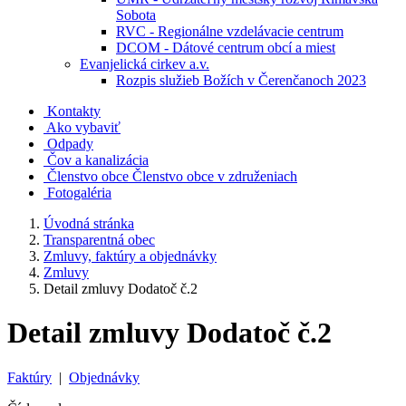
Sobota
RVC - Regionálne vzdelávacie centrum
DCOM - Dátové centrum obcí a miest
Evanjelická cirkev a.v.
Rozpis služieb Božích v Čerenčanoch 2023
Kontakty
Ako vybaviť
Odpady
Čov a kanalizácia
Členstvo obce
Členstvo obce v združeniach
Fotogaléria
Úvodná stránka
Transparentná obec
Zmluvy, faktúry a objednávky
Zmluvy
Detail zmluvy Dodatoč č.2
Detail zmluvy Dodatoč č.2
Faktúry
|
Objednávky