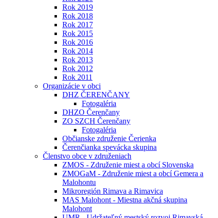
Rok 2019
Rok 2018
Rok 2017
Rok 2015
Rok 2016
Rok 2014
Rok 2013
Rok 2012
Rok 2011
Organizácie v obci
DHZ ČERENČANY
Fotogaléria
DHZO Čerenčany
ZO SZCH Čerenčany
Fotogaléria
Občianske združenie Čerienka
Čerenčianka spevácka skupina
Členstvo obce v združeniach
ZMOS - Združenie miest a obcí Slovenska
ZMOGaM - Združenie miest a obcí Gemera a
Malohontu
Mikroregión Rimava a Rimavica
MAS Malohont - Miestna akčná skupina
Malohont
UMR - Udržateľný mestský rozvoj Rimavská