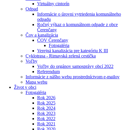
Virtuálny cintorín
Odpad
Informácie o úrovni vytriedenia komunálneho
odpadu
Ročný výkaz o komunálnom odpade z obce
Čerenčany
Čov a kanalizácia
ČOV Čerenčany
Fotogaléria
Verejná kanalizácia pre kategóriu K III
Cyklotrasa - Rimavská zelená cestička
Voľby
Voľby do orgánov samosprávy obcí 2022
Referendum
Informácie z nášho webu prostredníctvom e-mailov
Mapa webu
Život v obci
Fotogaléria
Rok 2026
Rok 2025
Rok 2024
Rok 2023
Rok 2022
Rok 2021
Rok 2020