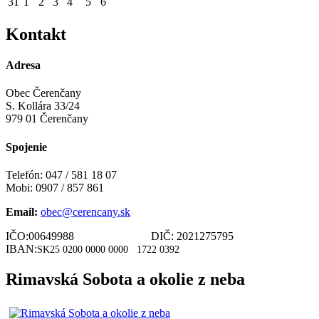
31
1
2
3
4
5
6
Kontakt
Adresa
Obec Čerenčany
S. Kollára 33/24
979 01 Čerenčany
Spojenie
Telefón: 047 / 581 18 07
Mobi: 0907 / 857 861
Email:
obec@cerencany.sk
IČO:00649988 DIČ: 2021275795
IBAN:
SK25 0200 0000 0000
1722 0392
Rimavská Sobota a okolie z neba