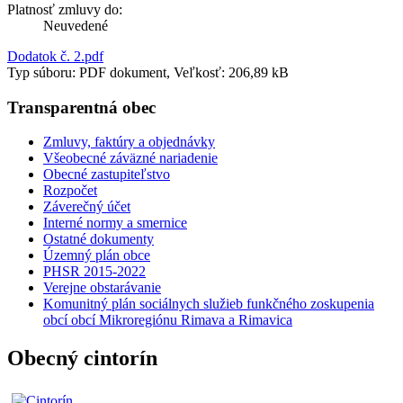
Platnosť zmluvy do:
Neuvedené
Dodatok č. 2.pdf
Typ súboru: PDF dokument, Veľkosť: 206,89 kB
Transparentná obec
Zmluvy, faktúry a objednávky
Všeobecné záväzné nariadenie
Obecné zastupiteľstvo
Rozpočet
Záverečný účet
Interné normy a smernice
Ostatné dokumenty
Územný plán obce
PHSR 2015-2022
Verejne obstarávanie
Komunitný plán sociálnych služieb funkčného zoskupenia
obcí obcí Mikroregiónu Rimava a Rimavica
Obecný cintorín