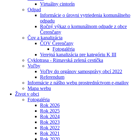
Virtuálny cintorín
Odpad
Informácie o úrovni vytriedenia komunálneho
odpadu
Ročný výkaz o komunálnom odpade z obce
Čerenčany
Čov a kanalizácia
ČOV Čerenčany
Fotogaléria
Verejná kanalizácia pre kategóriu K III
Cyklotrasa - Rimavská zelená cestička
Voľby
Voľby do orgánov samosprávy obcí 2022
Referendum
Informácie z nášho webu prostredníctvom e-mailov
Mapa webu
Život v obci
Fotogaléria
Rok 2026
Rok 2025
Rok 2024
Rok 2023
Rok 2022
Rok 2021
Rok 2020