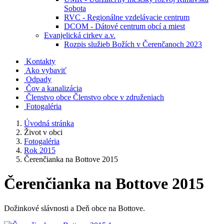
Sobota
RVC - Regionálne vzdelávacie centrum
DCOM - Dátové centrum obcí a miest
Evanjelická cirkev a.v.
Rozpis služieb Božích v Čerenčanoch 2023
Kontakty
Ako vybaviť
Odpady
Čov a kanalizácia
Členstvo obce
Členstvo obce v združeniach
Fotogaléria
Úvodná stránka
Život v obci
Fotogaléria
Rok 2015
Čerenčianka na Bottove 2015
Čerenčianka na Bottove 2015
Dožinkové slávnosti a Deň obce na Bottove.