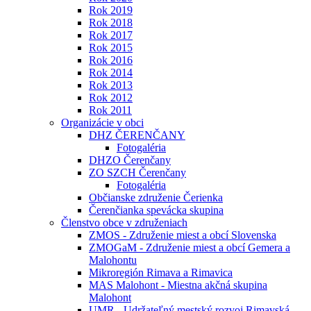
Rok 2019
Rok 2018
Rok 2017
Rok 2015
Rok 2016
Rok 2014
Rok 2013
Rok 2012
Rok 2011
Organizácie v obci
DHZ ČERENČANY
Fotogaléria
DHZO Čerenčany
ZO SZCH Čerenčany
Fotogaléria
Občianske združenie Čerienka
Čerenčianka spevácka skupina
Členstvo obce v združeniach
ZMOS - Združenie miest a obcí Slovenska
ZMOGaM - Združenie miest a obcí Gemera a
Malohontu
Mikroregión Rimava a Rimavica
MAS Malohont - Miestna akčná skupina
Malohont
UMR - Udržateľný mestský rozvoj Rimavská