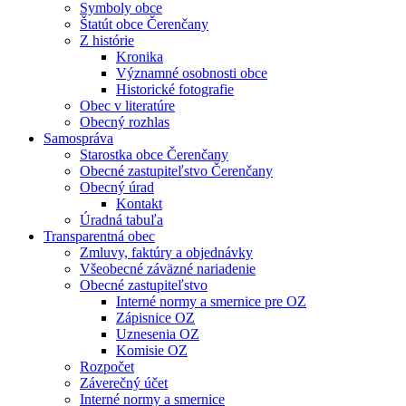
Symboly obce
Štatút obce Čerenčany
Z histórie
Kronika
Významné osobnosti obce
Historické fotografie
Obec v literatúre
Obecný rozhlas
Samospráva
Starostka obce Čerenčany
Obecné zastupiteľstvo Čerenčany
Obecný úrad
Kontakt
Úradná tabuľa
Transparentná obec
Zmluvy, faktúry a objednávky
Všeobecné záväzné nariadenie
Obecné zastupiteľstvo
Interné normy a smernice pre OZ
Zápisnice OZ
Uznesenia OZ
Komisie OZ
Rozpočet
Záverečný účet
Interné normy a smernice