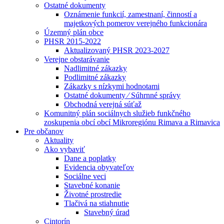
Ostatné dokumenty
Oznámenie funkcií, zamestnaní, činností a
majetkových pomerov verejného funkcionára
Územný plán obce
PHSR 2015-2022
Aktualizovaný PHSR 2023-2027
Verejne obstarávanie
Nadlimitné zákazky
Podlimitné zákazky
Zákazky s nízkymi hodnotami
Ostatné dokumenty ⁄ Súhrnné správy
Obchodná verejná súťaž
Komunitný plán sociálnych služieb funkčného
zoskupenia obcí obcí Mikroregiónu Rimava a Rimavica
Pre občanov
Aktuality
Ako vybaviť
Dane a poplatky
Evidencia obyvateľov
Sociálne veci
Stavebné konanie
Životné prostredie
Tlačivá na stiahnutie
Stavebný úrad
Cintorín