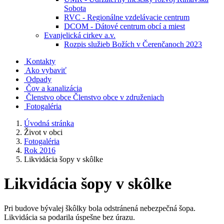
Sobota
RVC - Regionálne vzdelávacie centrum
DCOM - Dátové centrum obcí a miest
Evanjelická cirkev a.v.
Rozpis služieb Božích v Čerenčanoch 2023
Kontakty
Ako vybaviť
Odpady
Čov a kanalizácia
Členstvo obce
Členstvo obce v združeniach
Fotogaléria
Úvodná stránka
Život v obci
Fotogaléria
Rok 2016
Likvidácia šopy v skôlke
Likvidácia šopy v skôlke
Pri budove bývalej škôlky bola odstránená nebezpečná šopa.
Likvidácia sa podarila úspešne bez úrazu.