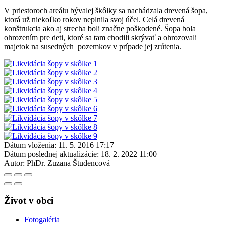
V priestoroch areálu bývalej škôlky sa nachádzala drevená šopa,
ktorá už niekoľko rokov neplnila svoj účel. Celá drevená
konštrukcia ako aj strecha boli značne poškodené. Šopa bola
ohrozením pre deti, ktoré sa tam chodili skrývať a ohrozovali
majetok na susedných pozemkov v prípade jej zrútenia.
Dátum vloženia:
11. 5. 2016 17:17
Dátum poslednej aktualizácie:
18. 2. 2022 11:00
Autor:
PhDr. Zuzana Študencová
Život v obci
Fotogaléria