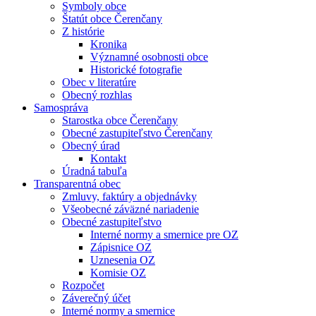
Symboly obce
Štatút obce Čerenčany
Z histórie
Kronika
Významné osobnosti obce
Historické fotografie
Obec v literatúre
Obecný rozhlas
Samospráva
Starostka obce Čerenčany
Obecné zastupiteľstvo Čerenčany
Obecný úrad
Kontakt
Úradná tabuľa
Transparentná obec
Zmluvy, faktúry a objednávky
Všeobecné záväzné nariadenie
Obecné zastupiteľstvo
Interné normy a smernice pre OZ
Zápisnice OZ
Uznesenia OZ
Komisie OZ
Rozpočet
Záverečný účet
Interné normy a smernice