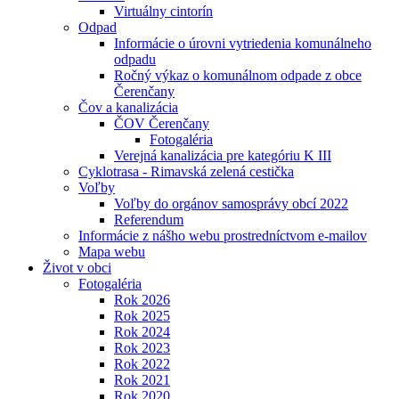
Virtuálny cintorín
Odpad
Informácie o úrovni vytriedenia komunálneho
odpadu
Ročný výkaz o komunálnom odpade z obce
Čerenčany
Čov a kanalizácia
ČOV Čerenčany
Fotogaléria
Verejná kanalizácia pre kategóriu K III
Cyklotrasa - Rimavská zelená cestička
Voľby
Voľby do orgánov samosprávy obcí 2022
Referendum
Informácie z nášho webu prostredníctvom e-mailov
Mapa webu
Život v obci
Fotogaléria
Rok 2026
Rok 2025
Rok 2024
Rok 2023
Rok 2022
Rok 2021
Rok 2020