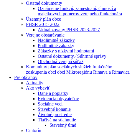
Ostatné dokumenty
Oznámenie funkcií, zamestnaní, činností a
majetkových pomerov verejného funkcionára
Územný plán obce
PHSR 2015-2022
Aktualizovaný PHSR 2023-2027
Verejne obstarávanie
Nadlimitné zákazky
Podlimitné zákazky
Zákazky s nízkymi hodnotami
Ostatné dokumenty ⁄ Súhrnné správy
Obchodná verejná súťaž
Komunitný plán sociálnych služieb funkčného
zoskupenia obcí obcí Mikroregiónu Rimava a Rimavica
Pre občanov
Aktuality
Ako vybaviť
Dane a poplatky
Evidencia obyvateľov
Sociálne veci
Stavebné konanie
Životné prostredie
Tlačivá na stiahnutie
Stavebný úrad
Cintorín