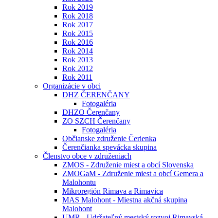
Rok 2019
Rok 2018
Rok 2017
Rok 2015
Rok 2016
Rok 2014
Rok 2013
Rok 2012
Rok 2011
Organizácie v obci
DHZ ČERENČANY
Fotogaléria
DHZO Čerenčany
ZO SZCH Čerenčany
Fotogaléria
Občianske združenie Čerienka
Čerenčianka spevácka skupina
Členstvo obce v združeniach
ZMOS - Združenie miest a obcí Slovenska
ZMOGaM - Združenie miest a obcí Gemera a
Malohontu
Mikroregión Rimava a Rimavica
MAS Malohont - Miestna akčná skupina
Malohont
UMR - Udržateľný mestský rozvoj Rimavská