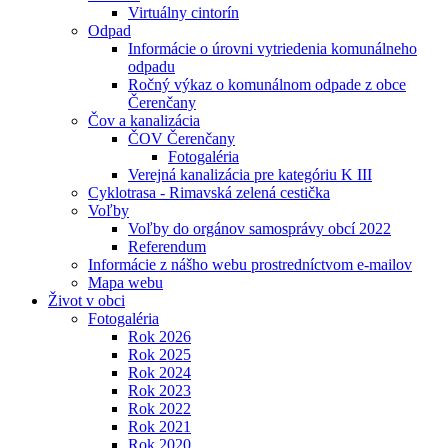
Virtuálny cintorín
Odpad
Informácie o úrovni vytriedenia komunálneho
odpadu
Ročný výkaz o komunálnom odpade z obce
Čerenčany
Čov a kanalizácia
ČOV Čerenčany
Fotogaléria
Verejná kanalizácia pre kategóriu K III
Cyklotrasa - Rimavská zelená cestička
Voľby
Voľby do orgánov samosprávy obcí 2022
Referendum
Informácie z nášho webu prostredníctvom e-mailov
Mapa webu
Život v obci
Fotogaléria
Rok 2026
Rok 2025
Rok 2024
Rok 2023
Rok 2022
Rok 2021
Rok 2020