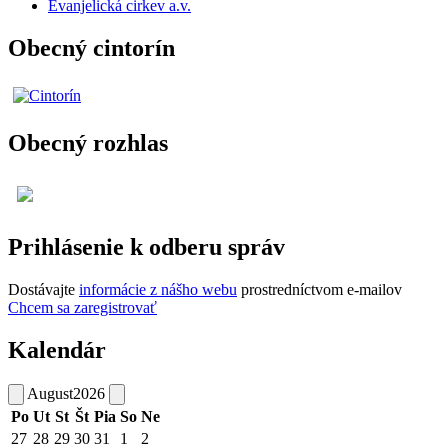
Evanjelická cirkev a.v.
Obecný cintorín
Obecný rozhlas
Prihlásenie k odberu správ
Dostávajte
informácie z nášho webu
prostredníctvom e-mailov
Chcem sa zaregistrovať
Kalendár
August
2026
Po
Ut
St
Št
Pia
So
Ne
27
28
29
30
31
1
2