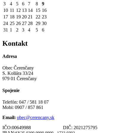
3
4
5
6
7
8
9
10
11
12
13
14
15
16
17
18
19
20
21
22
23
24
25
26
27
28
29
30
31
1
2
3
4
5
6
Kontakt
Adresa
Obec Čerenčany
S. Kollára 33/24
979 01 Čerenčany
Spojenie
Telefón: 047 / 581 18 07
Mobi: 0907 / 857 861
Email:
obec@cerencany.sk
IČO:00649988 DIČ: 2021275795
IBAN: