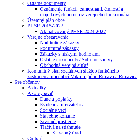
Ostatné dokumenty
Oznámenie funkcií, zamestnaní, činností a
majetkových pomerov verejného funkcionára
Územný plán obce
PHSR 2015-2022
Aktualizovaný PHSR 2023-2027
Verejne obstarávanie
Nadlimitné zákazky
Podlimitné zákazky
Zákazky s nízkymi hodnotami
Ostatné dokumenty ⁄ Súhrnné správy
Obchodná verejná súťaž
Komunitný plán sociálnych služieb funkčného
zoskupenia obcí obcí Mikroregiónu Rimava a Rimavica
Pre občanov
Aktuality
Ako vybaviť
Dane a poplatky
Evidencia obyvateľov
Sociálne veci
Stavebné konanie
Životné prostredie
Tlačivá na stiahnutie
Stavebný úrad
Cintorín