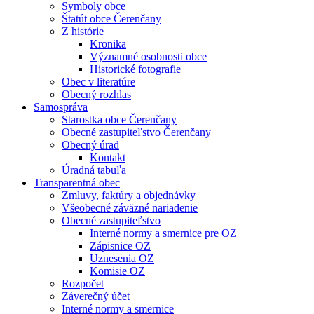
Symboly obce
Štatút obce Čerenčany
Z histórie
Kronika
Významné osobnosti obce
Historické fotografie
Obec v literatúre
Obecný rozhlas
Samospráva
Starostka obce Čerenčany
Obecné zastupiteľstvo Čerenčany
Obecný úrad
Kontakt
Úradná tabuľa
Transparentná obec
Zmluvy, faktúry a objednávky
Všeobecné záväzné nariadenie
Obecné zastupiteľstvo
Interné normy a smernice pre OZ
Zápisnice OZ
Uznesenia OZ
Komisie OZ
Rozpočet
Záverečný účet
Interné normy a smernice