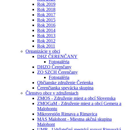
Rok 2019
Rok 2018
Rok 2017
Rok 2015
Rok 2016
Rok 2014
Rok 2013
Rok 2012
Rok 2011
Organizácie v obci
DHZ ČERENČANY
Fotogaléria
DHZO Čerenčany
ZO SZCH Čerenčany
Fotogaléria
Občianske združenie Čerienka
Čerenčianka spevácka skupina
Členstvo obce v združeniach
ZMOS - Združenie miest a obcí Slovenska
ZMOGaM - Združenie miest a obcí Gemera a
Malohontu
Mikroregión Rimava a Rimavica
MAS Malohont - Miestna akčná skupina
Malohont
UMR - Udržateľný mestský rozvoj Rimavská