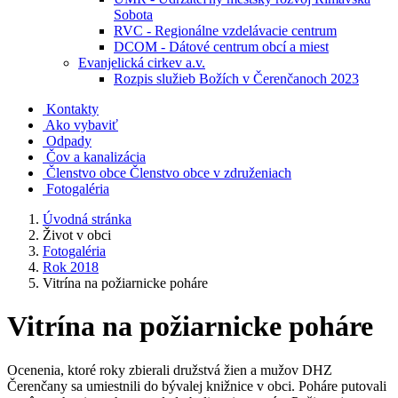
Sobota
RVC - Regionálne vzdelávacie centrum
DCOM - Dátové centrum obcí a miest
Evanjelická cirkev a.v.
Rozpis služieb Božích v Čerenčanoch 2023
Kontakty
Ako vybaviť
Odpady
Čov a kanalizácia
Členstvo obce
Členstvo obce v združeniach
Fotogaléria
Úvodná stránka
Život v obci
Fotogaléria
Rok 2018
Vitrína na požiarnicke poháre
Vitrína na požiarnicke poháre
Ocenenia, ktoré roky zbierali družstvá žien a mužov DHZ
Čerenčany sa umiestnili do bývalej knižnice v obci. Poháre putovali