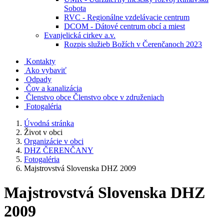
Sobota
RVC - Regionálne vzdelávacie centrum
DCOM - Dátové centrum obcí a miest
Evanjelická cirkev a.v.
Rozpis služieb Božích v Čerenčanoch 2023
Kontakty
Ako vybaviť
Odpady
Čov a kanalizácia
Členstvo obce
Členstvo obce v združeniach
Fotogaléria
Úvodná stránka
Život v obci
Organizácie v obci
DHZ ČERENČANY
Fotogaléria
Majstrovstvá Slovenska DHZ 2009
Majstrovstvá Slovenska DHZ
2009