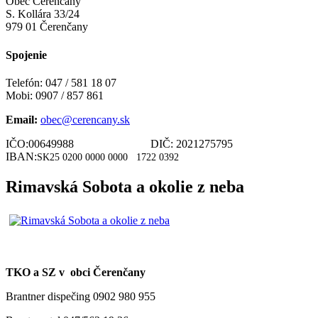
Obec Čerenčany
S. Kollára 33/24
979 01 Čerenčany
Spojenie
Telefón: 047 / 581 18 07
Mobi: 0907 / 857 861
Email:
obec@cerencany.sk
IČO:00649988 DIČ: 2021275795
IBAN:
SK25 0200 0000 0000
1722 0392
Rimavská Sobota a okolie z neba
TKO a SZ v obci Čerenčany
Brantner dispečing 0902 980 955