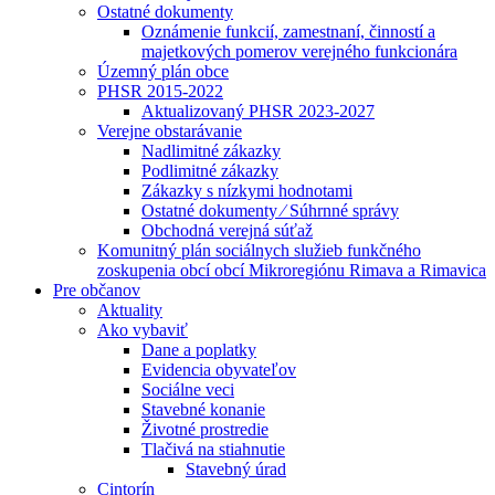
Ostatné dokumenty
Oznámenie funkcií, zamestnaní, činností a
majetkových pomerov verejného funkcionára
Územný plán obce
PHSR 2015-2022
Aktualizovaný PHSR 2023-2027
Verejne obstarávanie
Nadlimitné zákazky
Podlimitné zákazky
Zákazky s nízkymi hodnotami
Ostatné dokumenty ⁄ Súhrnné správy
Obchodná verejná súťaž
Komunitný plán sociálnych služieb funkčného
zoskupenia obcí obcí Mikroregiónu Rimava a Rimavica
Pre občanov
Aktuality
Ako vybaviť
Dane a poplatky
Evidencia obyvateľov
Sociálne veci
Stavebné konanie
Životné prostredie
Tlačivá na stiahnutie
Stavebný úrad
Cintorín