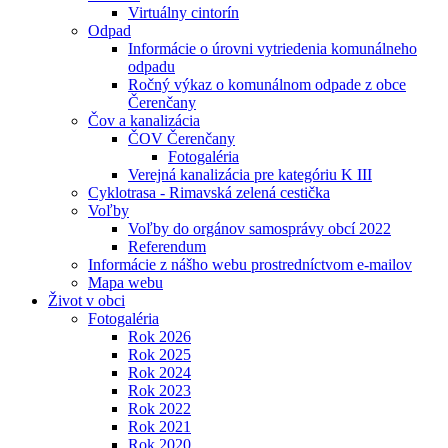
Virtuálny cintorín
Odpad
Informácie o úrovni vytriedenia komunálneho
odpadu
Ročný výkaz o komunálnom odpade z obce
Čerenčany
Čov a kanalizácia
ČOV Čerenčany
Fotogaléria
Verejná kanalizácia pre kategóriu K III
Cyklotrasa - Rimavská zelená cestička
Voľby
Voľby do orgánov samosprávy obcí 2022
Referendum
Informácie z nášho webu prostredníctvom e-mailov
Mapa webu
Život v obci
Fotogaléria
Rok 2026
Rok 2025
Rok 2024
Rok 2023
Rok 2022
Rok 2021
Rok 2020