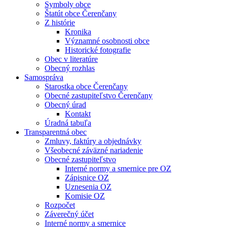
Symboly obce
Štatút obce Čerenčany
Z histórie
Kronika
Významné osobnosti obce
Historické fotografie
Obec v literatúre
Obecný rozhlas
Samospráva
Starostka obce Čerenčany
Obecné zastupiteľstvo Čerenčany
Obecný úrad
Kontakt
Úradná tabuľa
Transparentná obec
Zmluvy, faktúry a objednávky
Všeobecné záväzné nariadenie
Obecné zastupiteľstvo
Interné normy a smernice pre OZ
Zápisnice OZ
Uznesenia OZ
Komisie OZ
Rozpočet
Záverečný účet
Interné normy a smernice