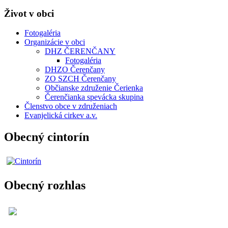
Život v obci
Fotogaléria
Organizácie v obci
DHZ ČERENČANY
Fotogaléria
DHZO Čerenčany
ZO SZCH Čerenčany
Občianske združenie Čerienka
Čerenčianka spevácka skupina
Členstvo obce v združeniach
Evanjelická cirkev a.v.
Obecný cintorín
Obecný rozhlas