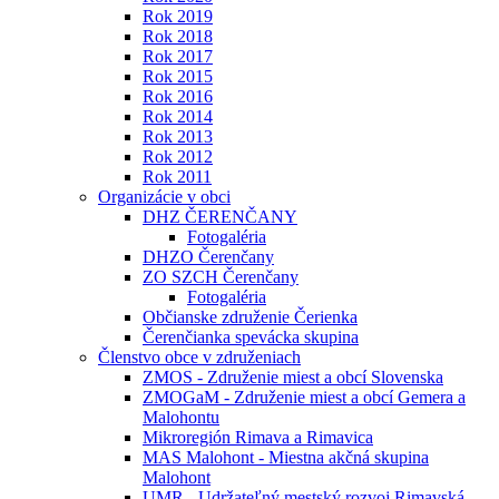
Rok 2019
Rok 2018
Rok 2017
Rok 2015
Rok 2016
Rok 2014
Rok 2013
Rok 2012
Rok 2011
Organizácie v obci
DHZ ČERENČANY
Fotogaléria
DHZO Čerenčany
ZO SZCH Čerenčany
Fotogaléria
Občianske združenie Čerienka
Čerenčianka spevácka skupina
Členstvo obce v združeniach
ZMOS - Združenie miest a obcí Slovenska
ZMOGaM - Združenie miest a obcí Gemera a
Malohontu
Mikroregión Rimava a Rimavica
MAS Malohont - Miestna akčná skupina
Malohont
UMR - Udržateľný mestský rozvoj Rimavská